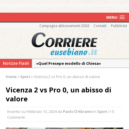
MENU
Campagna abbonamenti 2026
Contatti
Pubblicità
Notizie Flash
«Quel Presepe modello di Chiesa»
Tutto pronto per la 73ª Giornata del
Home
»
Sport
»
Vicenza 2 vs Pro 0, un abisso di valore
Ringraziamento: convegno, messa e
mercatino agricolo
Vicenza 2 vs Pro 0, un abisso di
Pro vs Saluzzo, amichevole di buon riscontro
valore
Piscina ex Enal non balneabile dopo i controlli
Inserito su
Febbraio 13, 2024
da
Paolo D'Abramo
in
Sport
// 0
dell’Asl. Il Comune: «Misura precauzionale e
Commenti
provvisoria»
La Pro verso l’avvio della Stagione