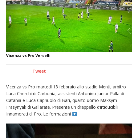
La Regione stanzia oltre 38mila euro per il
carnevale di Santhià. La soddisfazione della
Pro Loco
Il Piemonte ha avviato la richiesta di calamità
naturale per la siccità estrema e gli incendi
Dieci anni fa l’ingresso a Vercelli
Vicenza vs Pro Vercelli
dell’arcivescovo mons. Marco Arnolfo
Tweet
Vicenza vs Pro martedì 13 febbraio allo stadio Menti, arbitro
Luca Cherchi di Carbonia, assistenti Antonino Junior Palla di
Catania e Luca Capriuolo di Bari, quarto uomo Maksym
Frasynyak di Gallarate. Presente un drappello d’irtiducibili
Innamorati di Pro. Le formazioni