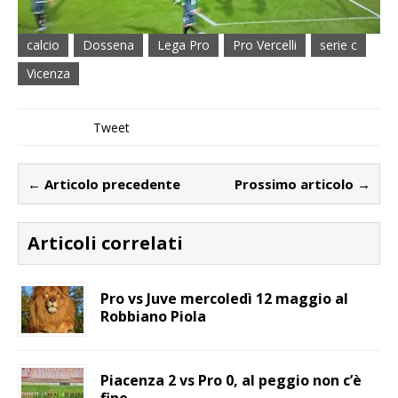
calcio
Dossena
Lega Pro
Pro Vercelli
serie c
Vicenza
Tweet
← Articolo precedente
Prossimo articolo →
Articoli correlati
Pro vs Juve mercoledì 12 maggio al
Robbiano Piola
Piacenza 2 vs Pro 0, al peggio non c’è
fine