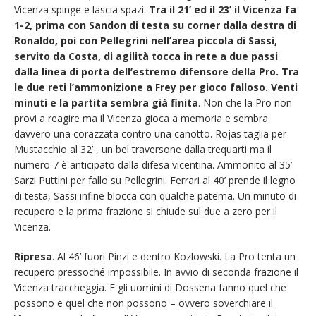
Vicenza spinge e lascia spazi.
Tra il 21’ ed il 23’ il Vicenza fa
1-2, prima con Sandon di testa su corner dalla destra di
Ronaldo, poi con Pellegrini nell’area piccola di Sassi,
servito da Costa, di agilità tocca in rete a due passi
dalla linea di porta dell’estremo difensore della Pro. Tra
le due reti l’ammonizione a Frey per gioco falloso. Venti
minuti e la partita sembra già finita
. Non che la Pro non
provi a reagire ma il Vicenza gioca a memoria e sembra
davvero una corazzata contro una canotto. Rojas taglia per
Mustacchio al 32’ , un bel traversone dalla trequarti ma il
numero 7 è anticipato dalla difesa vicentina. Ammonito al 35’
Sarzi Puttini per fallo su Pellegrini. Ferrari al 40’ prende il legno
di testa, Sassi infine blocca con qualche patema. Un minuto di
recupero e la prima frazione si chiude sul due a zero per il
Vicenza.
Ripresa
. Al 46’ fuori Pinzi e dentro Kozlowski. La Pro tenta un
recupero pressoché impossibile. In avvio di seconda frazione il
Vicenza traccheggia. E gli uomini di Dossena fanno quel che
possono e quel che non possono – ovvero soverchiare il