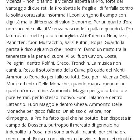
Vicenza – non lo fanno. Il Vicenza aspetta la Pro, forte del
vantaggio di due reti, la Pro sbatte le fragili ali di farfalla contro
la solida corazzata. Insomma i Leoni tengono il campo con
dignità ma la differenza di valori è enorme. Per un quarto d’ora
non succede nulla, il Vicenza nasconde la palla e quando la Pro
la ritrova ci mette poco a ridargliela. Al 64’ dentro Nepi, Iezzi,
Pannitteri, fuori Mustacchio, Sarzi Puttini, Rojas. Guardo la
partita è dico agli amici che i nostri mi fanno un misto tra la
tenerezza e la pena di cuore. Al 66’ fuori Cavion, Costa,
Pellegrini, dentro Rolfini, Greco, Tronchin. La musica non
cambia. Resta il sottofondo della Curva più calda del Menti.
Ammonito Ronaldo per fallo su Iotti. Esce per il Vicenza Della
Morte ed entra Delle Monache, quando manca meno di un
quarto d’ora alla fine. Ammonito Maggio per gioco falloso e
pure Ferrari, per lo stesso motivo. Fuori Talarico e dentro
Lattanzio. Fuori Maggio e dentro Gheza. Ammonito Delle
Monache per gioco falloso. Un abisso di valore, non
d’impegno, la Pro ha fatto quel che ha potuto, ben disposta in
campo da Dossena, purtroppo il mercato di gennaio ha
indebolito la Rosa, non sono arrivati i ricambi per chi ha ora
meno sprint. Finisce con il Vicenza che vince, dopo sei minuti di