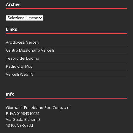
Archivi
Archivi
Links
Arcidiocesi Vercelli
Centro Missionario Vercelli
Tesoro del Duomo
Radio City4You
Vercelli Web TV
автоновости
Mazda CX-90
Volkswagen Taos
Lexus LC 500
Info
Giornale l’Eusebiano Soc. Coop. a r.l.
P. IVA 01584310021
Via Guala Bicheri, 8
13100 VERCELLI