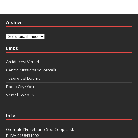
Archivi
Archivi
Links
Arcidiocesi Vercelli
Centro Missionario Vercelli
Tesoro del Duomo
Radio City4You
Vercelli Web TV
автоновости
Mazda CX-90
Volkswagen Taos
Lexus LC 500
Info
Giornale l’Eusebiano Soc. Coop. a r.l.
P. IVA 01584310021