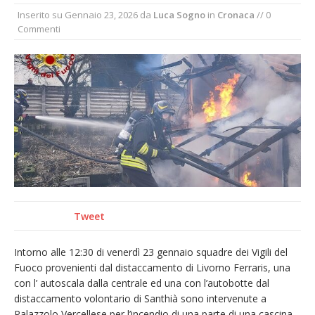
Inserito su
Gennaio 23, 2026
da
Luca Sogno
in
Cronaca
// 0
provvisoria»
Commenti
La Pro verso l’avvio della Stagione
La Regione stanzia oltre 38mila euro per il
carnevale di Santhià. La soddisfazione della
Pro Loco
Dieci anni fa l’ingresso a Vercelli
dell’arcivescovo mons. Marco Arnolfo
Tweet
Intorno alle 12:30 di venerdì 23 gennaio squadre dei Vigili del
Fuoco provenienti dal distaccamento di Livorno Ferraris, una
con l’ autoscala dalla centrale ed una con l’autobotte dal
distaccamento volontario di Santhià sono intervenute a
Palazzolo Vercellese per l’incendio di una parte di una cascina.