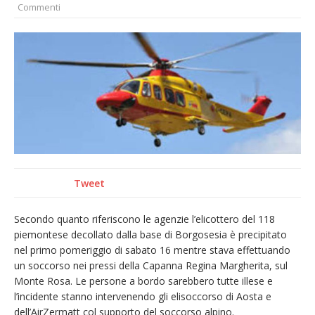
Commenti
Pro vs Saluzzo, amichevole di buon riscontro
Piscina ex Enal non balneabile dopo i controlli
dell’Asl. Il Comune: «Misura precauzionale e
provvisoria»
La Pro verso l’avvio della Stagione
Dieci anni fa l’ingresso a Vercelli
dell’arcivescovo mons. Marco Arnolfo
Tweet
Secondo quanto riferiscono le agenzie l’elicottero del 118
piemontese decollato dalla base di Borgosesia è precipitato
nel primo pomeriggio di sabato 16 mentre stava effettuando
un soccorso nei pressi della Capanna Regina Margherita, sul
Monte Rosa. Le persone a bordo sarebbero tutte illese e
l’incidente stanno intervenendo gli elisoccorso di Aosta e
dell’AirZermatt col supporto del soccorso alpino.