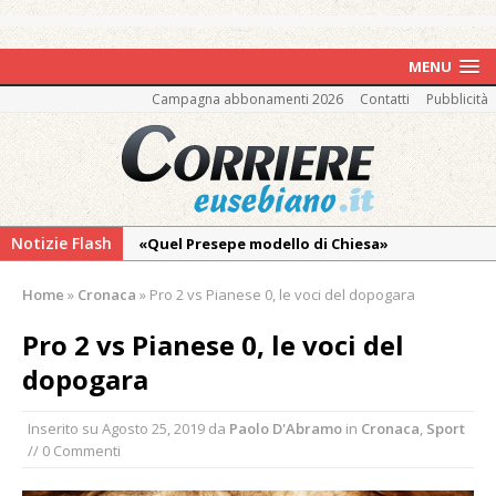
MENU
Campagna abbonamenti 2026
Contatti
Pubblicità
Notizie Flash
«Quel Presepe modello di Chiesa»
Tutto pronto per la 73ª Giornata del
Home
»
Cronaca
»
Pro 2 vs Pianese 0, le voci del dopogara
Ringraziamento: convegno, messa e
mercatino agricolo
Pro 2 vs Pianese 0, le voci del
Pro vs Saluzzo, amichevole di buon riscontro
dopogara
Piscina ex Enal non balneabile dopo i controlli
Inserito su
Agosto 25, 2019
da
Paolo D'Abramo
in
Cronaca
,
Sport
dell’Asl. Il Comune: «Misura precauzionale e
// 0 Commenti
provvisoria»
La Pro verso l’avvio della Stagione