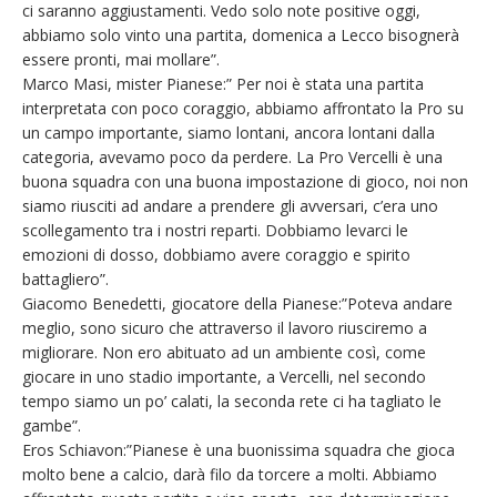
ci saranno aggiustamenti. Vedo solo note positive oggi,
abbiamo solo vinto una partita, domenica a Lecco bisognerà
essere pronti, mai mollare”.
Marco Masi, mister Pianese:” Per noi è stata una partita
interpretata con poco coraggio, abbiamo affrontato la Pro su
un campo importante, siamo lontani, ancora lontani dalla
categoria, avevamo poco da perdere. La Pro Vercelli è una
buona squadra con una buona impostazione di gioco, noi non
siamo riusciti ad andare a prendere gli avversari, c’era uno
scollegamento tra i nostri reparti. Dobbiamo levarci le
emozioni di dosso, dobbiamo avere coraggio e spirito
battagliero”.
Giacomo Benedetti, giocatore della Pianese:”Poteva andare
meglio, sono sicuro che attraverso il lavoro riusciremo a
migliorare. Non ero abituato ad un ambiente così, come
giocare in uno stadio importante, a Vercelli, nel secondo
tempo siamo un po’ calati, la seconda rete ci ha tagliato le
gambe”.
Eros Schiavon:”Pianese è una buonissima squadra che gioca
molto bene a calcio, darà filo da torcere a molti. Abbiamo