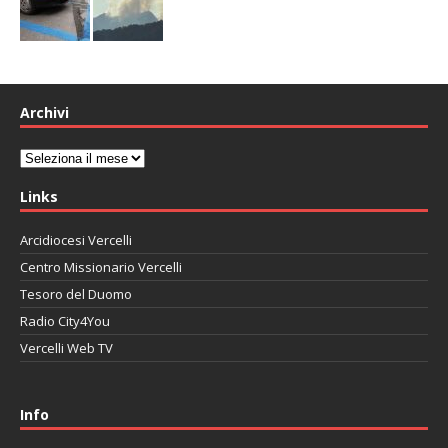
Archivi
Archivi
Links
Arcidiocesi Vercelli
Centro Missionario Vercelli
Tesoro del Duomo
Radio City4You
Vercelli Web TV
автоновости
Mazda CX-90
Volkswagen Taos
Lexus LC 500
Info