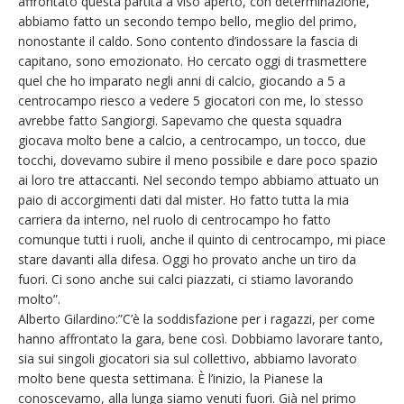
affrontato questa partita a viso aperto, con determinazione,
abbiamo fatto un secondo tempo bello, meglio del primo,
nonostante il caldo. Sono contento d’indossare la fascia di
capitano, sono emozionato. Ho cercato oggi di trasmettere
quel che ho imparato negli anni di calcio, giocando a 5 a
centrocampo riesco a vedere 5 giocatori con me, lo stesso
avrebbe fatto Sangiorgi. Sapevamo che questa squadra
giocava molto bene a calcio, a centrocampo, un tocco, due
tocchi, dovevamo subire il meno possibile e dare poco spazio
ai loro tre attaccanti. Nel secondo tempo abbiamo attuato un
paio di accorgimenti dati dal mister. Ho fatto tutta la mia
carriera da interno, nel ruolo di centrocampo ho fatto
comunque tutti i ruoli, anche il quinto di centrocampo, mi piace
stare davanti alla difesa. Oggi ho provato anche un tiro da
fuori. Ci sono anche sui calci piazzati, ci stiamo lavorando
molto”.
Alberto Gilardino:”C’è la soddisfazione per i ragazzi, per come
hanno affrontato la gara, bene così. Dobbiamo lavorare tanto,
sia sui singoli giocatori sia sul collettivo, abbiamo lavorato
molto bene questa settimana. È l’inizio, la Pianese la
conoscevamo, alla lunga siamo venuti fuori. Già nel primo