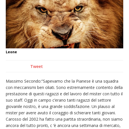
La Regione stanzia oltre 38mila euro per il
carnevale di Santhià. La soddisfazione della
Pro Loco
Il Piemonte ha avviato la richiesta di calamità
naturale per la siccità estrema e gli incendi
Dieci anni fa l’ingresso a Vercelli
Leone
dell’arcivescovo mons. Marco Arnolfo
Tweet
Massimo Secondo:”Sapevamo che la Pianese è una squadra
con meccanismi ben oliati. Sono estremamente contento della
prestazione di questi ragazzi e del lavoro del mister con tutto il
suo staff. Oggi in campo c’erano tanti ragazzi del settore
giovanile nostro, è una grande soddisfazione. Un plauso al
mister per avere avuto il coraggio di schierare tanti giovani.
Carosso del 2002 ha fatto una partita straordinaria, non siamo
ancora del tutto pronti, c ‘è ancora una settimana di mercato,