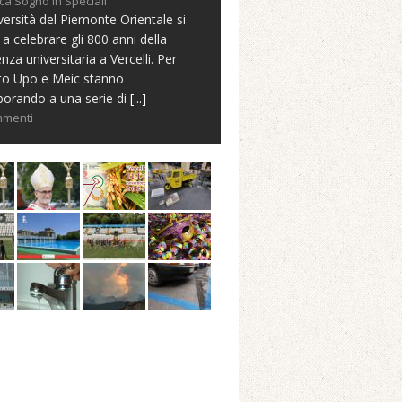
ca Sogno in Speciali
versità del Piemonte Orientale si
 a celebrare gli 800 anni della
nza universitaria a Vercelli. Per
to Upo e Meic stanno
borando a una serie di
[...]
mmenti