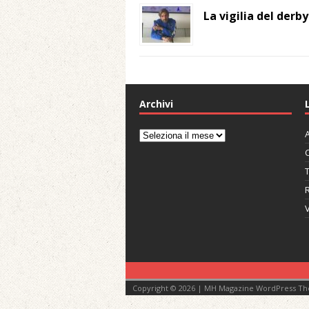
La vigilia del derb
Archivi
A
Archivi
C
V
Copyright © 2026 | MH Magazine WordPress T