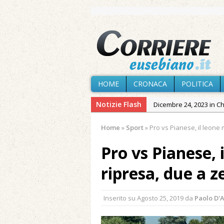
HOME
CRONACA
POLITICA
Notizie Flash
Dicembre 24, 2023 in C
Novembre 10, 2023 in 
Home
»
Sport
»
Pro vs Pianese, il leone 
Agosto 8, 2026 in Cron
Pro vs Pianese, 
Agosto 7, 2026 in Cron
Agosto 7, 2026 in Cron
ripresa, due a z
provvisoria»
Agosto 7, 2026 in Cron
Inserito su
Agosto 25, 2019
da
Paolo D'
Agosto 7, 2026 in Paesi
Maggio 11, 2024 in Spec