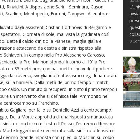
da Lu
L’Uni
, Rinaldini. A disposizione Sarini, Seminara, Cason,
avvia
i, Scarlino, Montaperto, Fortuni, Tampwo. Allenatore
prese
ques
uvato dagli assistenti Cristian Cortinovis di Bergamo e
colla
pettatori. Giornata di sole, mai vista la gradinata così
0 Co
. Batte il calcio d’inizio la Pianese, maglia gialla e
 frazione attaccano da destra a sinistra rispetto alla
tano Schiavon. In campo nella Pro Alessandro Carosso,
schiaccia la Pro. Ma non sfonda. Intorno al 10’ la Pro
liata da 35 metri prova un pallonetto che vede il portiere
heggia la traversa, svegliando l’entusiasmo degli Innamorati.
ese, sulla barriera. Dalla metà del primo tempo il match
po caldo. Un minuto di recupero. In tutto il primo tempo i
pure un intervento che si definisca tale. Ammonito nel
 a centrocampo su Franchino.
to Gagliardi per fallo su Dentello Azzi a centrocampo.
ggio, Della Morte approfitta di una risposta smanacciata
a sinistra con tocco di testa di Rosso, l’estremo difensore
a Morte leggermente decentrato sulla sinistra offensiva e
Al decimo grande risposta con i piedi di Moschin su colpo