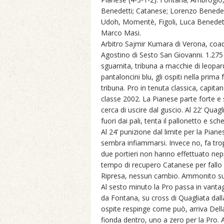
Benedetti; Catanese; Lorenzo Benedetti
Udoh, Momentè, Figoli, Luca Benedett
Marco Masi.
Arbitro Sajmir Kumara di Verona, coadi
Agostino di Sesto San Giovanni. 1.275 s
sguarnita, tribuna a macchie di leopardo
pantaloncini blu, gli ospiti nella prima
tribuna. Pro in tenuta classica, capi
classe 2002. La Pianese parte forte e 
cerca di uscire dal guscio. Al 22’ Quag
fuori dai pali, tenta il pallonetto e sc
Al 24’ punizione dal limite per la Pian
sembra infiammarsi. Invece no, fa trop
due portieri non hanno effettuato nep
tempo di recupero Catanese per fallo
Ripresa, nessun cambio. Ammonito subi
Al sesto minuto la Pro passa in vanta
da Fontana, su cross di Quagliata dall
ospite respinge come può, arriva Dell
fionda dentro, uno a zero per la Pro. 