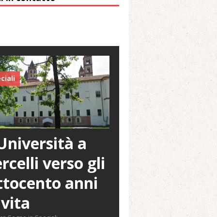
ciali
Università a
rcelli verso gli
tocento anni
 vita