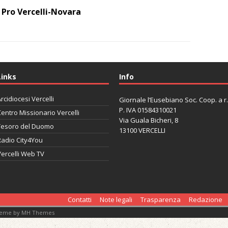
y Pro Vercelli-Novara
Links
Info
rcidiocesi Vercelli
Giornale l’Eusebiano Soc. Coop. a r.l
P. IVA 01584310021
entro Missionario Vercelli
Via Guala Bicheri, 8
Tesoro del Duomo
13100 VERCELLI
Radio City4You
ercelli Web TV
автоновости
Mazda CX-90
Volkswagen Taos
Lexus LC 500
Contatti
Note legali
Trasparenza
Redazione
heme by
MH Themes