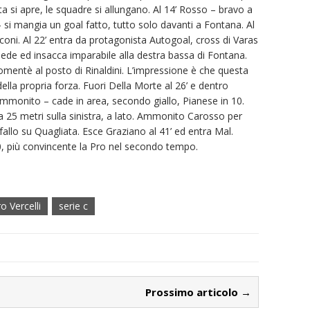
ta si apre, le squadre si allungano. Al 14’ Rosso – bravo a
 si mangia un goal fatto, tutto solo davanti a Fontana. Al
coni. Al 22’ entra da protagonista Autogoal, cross di Varas
 piede ed insacca imparabile alla destra bassa di Fontana.
omentè al posto di Rinaldini. L’impressione è che questa
la propria forza. Fuori Della Morte al 26’ e dentro
mmonito – cade in area, secondo giallo, Pianese in 10.
a 25 metri sulla sinistra, a lato. Ammonito Carosso per
allo su Quagliata. Esce Graziano al 41’ ed entra Mal.
-0, più convincente la Pro nel secondo tempo.
o Vercelli
serie c
Prossimo articolo →