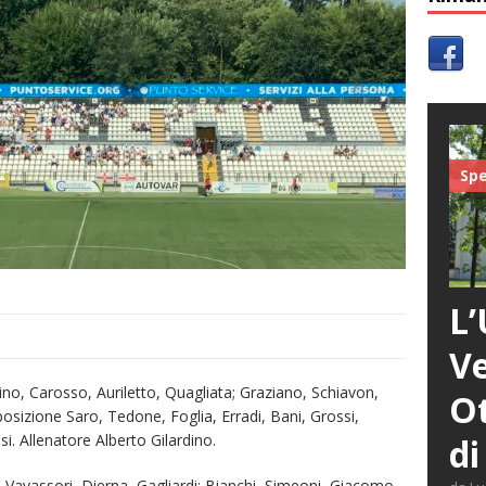
Spe
L’
Ve
hino, Carosso, Auriletto, Quagliata; Graziano, Schiavon,
Ot
posizione Saro, Tedone, Foglia, Erradi, Bani, Grossi,
i. Allenatore Alberto Gilardino.
di
 Vavassori, Dierna, Gagliardi; Bianchi, Simeoni, Giacomo