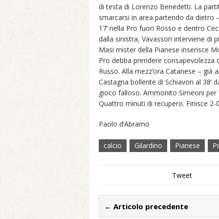
di testa di Lorenzo Benedetti. La parti
smarcarsi in area partendo da dietro –
17’ nella Pro fuori Rosso e dentro Cec
dalla sinistra, Vavassori interviene di
Masi mister della Pianese inserisce M
Pro debba prendere consapevolezza del
Russo. Alla mezz’ora Catanese – già a
Castagna bollente di Schiavon al 38’ d
gioco falloso. Ammonito Simeoni per f
Quattro minuti di recupero. Finisce 2
Paolo d’Abramo
calcio
Gilardino
Pianese
Pr
Tweet
← Articolo precedente