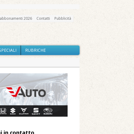
abbonamenti 2026
Contatti
Pubblicità
SPECIALI
RUBRICHE
gno, messa e mercatino agricolo
a Fondazione Marazzato
ne: «Misura precauzionale e
a soddisfazione della Pro Loco
i in contatto
 Arnolfo