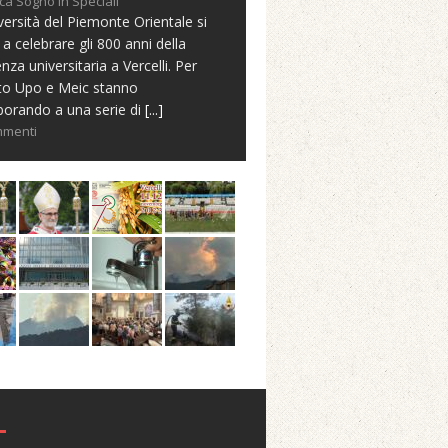
ca Sogno in Speciali
versità del Piemonte Orientale si
 a celebrare gli 800 anni della
nza universitaria a Vercelli. Per
to Upo e Meic stanno
borando a una serie di
[...]
mmenti