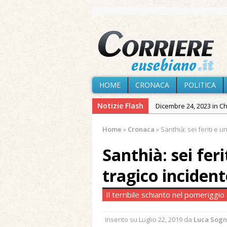
HOME
CRONACA
POLITICA
Notizie Flash
Dicembre 24, 2023 in C
Novembre 10, 2023 in 
Home
»
Cronaca
»
Santhià: sei feriti e u
Agosto 7, 2026 in Cron
Santhià: sei fer
Agosto 7, 2026 in Paesi
Agosto 7, 2026 in Cron
tragico incident
Agosto 7, 2026 in Politic
Il terribile schianto nel pomeriggio
Agosto 6, 2026 in Cron
Maggio 11, 2024 in Spec
Inserito su
Luglio 22, 2019
da
Luca Sog