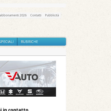
abbonamenti 2026
Contatti
Pubblicità
SPECIALI
RUBRICHE
gno, messa e mercatino agricolo
a soddisfazione della Pro Loco
ccità estrema e gli incendi
utilizzo dell’acqua
io e chiusi tutti i sentieri
 Arnolfo
i in contatto