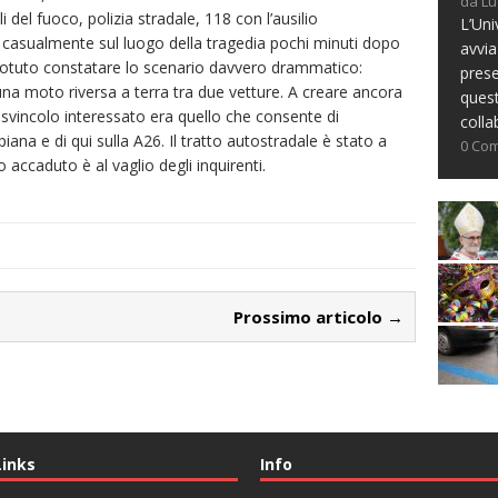
da Lu
i del fuoco, polizia stradale, 118 con l’ausilio
L’Uni
ato casualmente sul luogo della tragedia pochi minuti dopo
avvia
 potuto constatare lo scenario davvero drammatico:
prese
una moto riversa a terra tra due vetture. A creare ancora
ques
 svincolo interessato era quello che consente di
colla
iana e di qui sulla A26. Il tratto autostradale è stato a
0 Co
 accaduto è al vaglio degli inquirenti.
Prossimo articolo →
Links
Info