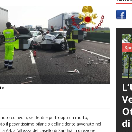
Spe
L’
te
Ve
Ot
to coinvolti, sei feriti e purtroppo un morto,
di
o il pesantissimo bilancio dell’incidente avvenuto nel
la A4, all’altezza del casello di Santhià in direzione