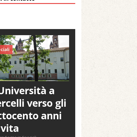
ciali
Università a
rcelli verso gli
tocento anni
 vita