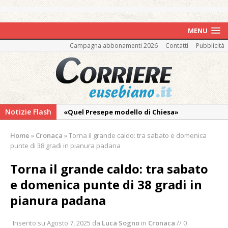
MENU
Campagna abbonamenti 2026
Contatti
Pubblicità
Notizie Flash
«Quel Presepe modello di Chiesa»
Tutto pronto per la 73ª Giornata del
Home
»
Cronaca
»
Torna il grande caldo: tra sabato e domenica
Ringraziamento: convegno, messa e
punte di 38 gradi in pianura padana
mercatino agricolo
Torna il grande caldo: tra sabato
Estate di sagre anche per i mezzi storici della
e domenica punte di 38 gradi in
collezione della Fondazione Marazzato
pianura padana
Pro vs Saluzzo, amichevole di buon riscontro
Piscina ex Enal non balneabile dopo i controlli
Inserito su
Agosto 7, 2025
da
Luca Sogno
in
Cronaca
// 0
dell’Asl. Il Comune: «Misura precauzionale e