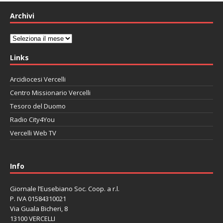
Archivi
Archivi
Links
Arcidiocesi Vercelli
Centro Missionario Vercelli
Tesoro del Duomo
Radio City4You
Vercelli Web TV
автоновости
Mazda CX-90
Volkswagen Taos
Lexus LC 500
Info
Giornale l’Eusebiano Soc. Coop. a r.l.
P. IVA 01584310021
Via Guala Bicheri, 8
13100 VERCELLI