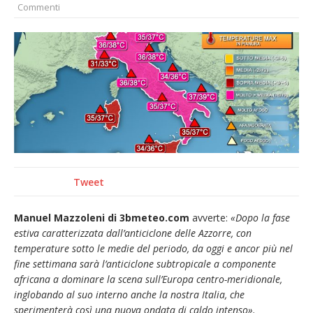
Commenti
provvisoria»
La Pro verso l’avvio della Stagione
La Regione stanzia oltre 38mila euro per il
carnevale di Santhià. La soddisfazione della
Pro Loco
Dieci anni fa l’ingresso a Vercelli
dell’arcivescovo mons. Marco Arnolfo
Tweet
Manuel Mazzoleni di 3bmeteo.com
avverte:
«Dopo la fase
estiva caratterizzata dall’anticiclone delle Azzorre, con
temperature sotto le medie del periodo, da oggi e ancor più nel
fine settimana sarà l’anticiclone subtropicale a componente
africana a dominare la scena sull’Europa centro-meridionale,
inglobando al suo interno anche la nostra Italia, che
sperimenterà così una nuova ondata di caldo intenso».