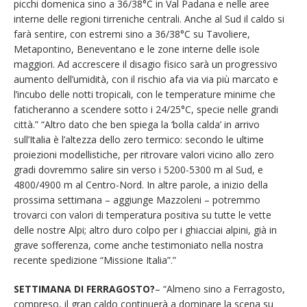
picchi domenica sino a 36/38°C in Val Padana e nelle aree
interne delle regioni tirreniche centrali. Anche al Sud il caldo si
farà sentire, con estremi sino a 36/38°C su Tavoliere,
Metapontino, Beneventano e le zone interne delle isole
maggiori. Ad accrescere il disagio fisico sarà un progressivo
aumento dell’umidità, con il rischio afa via via più marcato e
l’incubo delle notti tropicali, con le temperature minime che
faticheranno a scendere sotto i 24/25°C, specie nelle grandi
città.” “Altro dato che ben spiega la ‘bolla calda’ in arrivo
sull’Italia è l’altezza dello zero termico: secondo le ultime
proiezioni modellistiche, per ritrovare valori vicino allo zero
gradi dovremmo salire sin verso i 5200-5300 m al Sud, e
4800/4900 m al Centro-Nord. In altre parole, a inizio della
prossima settimana – aggiunge Mazzoleni – potremmo
trovarci con valori di temperatura positiva su tutte le vette
delle nostre Alpi; altro duro colpo per i ghiacciai alpini, già in
grave sofferenza, come anche testimoniato nella nostra
recente spedizione “Missione Italia”.”
SETTIMANA DI FERRAGOSTO?
– “Almeno sino a Ferragosto,
compreso, il gran caldo continuerà a dominare la scena su