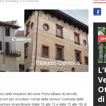
in
in
Cronaca
// 0 Commenti
Spe
L’
Ve
Ot
 delle iniziative del rione Porta Milano di Vercelli,
di
com per ricordare i tempi della storica “contrada delle
rture straordinarie (dalle 10 alle 13 e dalle 15 alle 18) di