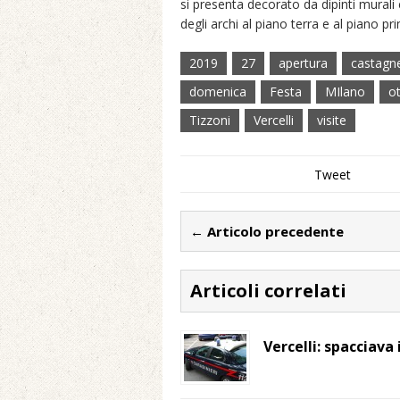
si presenta decorato da dipinti murali 
degli archi al piano terra e al piano pr
2019
27
apertura
castagn
domenica
Festa
MIlano
o
Tizzoni
Vercelli
visite
Tweet
← Articolo precedente
Articoli correlati
Vercelli: spacciava