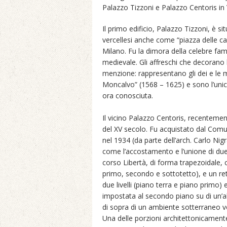
Palazzo Tizzoni e Palazzo Centoris in V
Il primo edificio, Palazzo Tizzoni, è 
vercellesi anche come “piazza delle ca
Milano. Fu la dimora della celebre famig
medievale. Gli affreschi che decorano 
menzione: rappresentano gli dei e le m
Moncalvo” (1568 – 1625) e sono l’unica
ora conosciuta.
Il vicino Palazzo Centoris, recentement
del XV secolo. Fu acquistato dal Comun
nel 1934 (da parte dell’arch. Carlo Nig
come l’accostamento e l’unione di due 
corso Libertà, di forma trapezoidale, ch
primo, secondo e sottotetto), e un ret
due livelli (piano terra e piano primo)
impostata al secondo piano su di un’al
di sopra di un ambiente sotterraneo vo
Una delle porzioni architettonicamente 