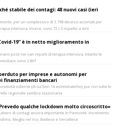
 stabile dei contagi: 48 nuovi casi (ieri
emonte, per un complessivo di 3.798 decessi accertati per
erapia intensiva, invece, sono 72 (-3 rispetto a ieri)
ovid-19” è in netto miglioramento in
rano posti nei vari reparti di terapia intensiva. Intanto le
miciliare sono 3.801
 perduto per imprese e autonomi per
ei finanziamenti bancari
sitività odierne (di cui ben 14 asintomatiche), pur con tutte le
livello regionale sembra stazionaria
«Prevedo qualche lockdown molto circoscritto»
numero di contagi ancora importante in Piemonte. Incremento
ndrino. Meglio nel Vco, Biellese e Vercellese