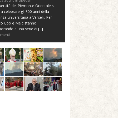
ca Sogno in Speciali
versità del Piemonte Orientale si
 a celebrare gli 800 anni della
nza universitaria a Vercelli. Per
to Upo e Meic stanno
borando a una serie di
[...]
mmenti