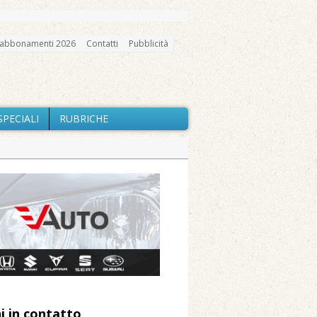
abbonamenti 2026
Contatti
Pubblicità
SPECIALI
RUBRICHE
gno, messa e mercatino agricolo
io e chiusi tutti i sentieri
nte Barone
Caresanablot
 Arnolfo
i in contatto