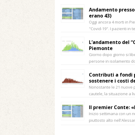
Andamento pressoché
erano 43)
Oggi ancora 4 morti in Pi
"Covid-19". I pazienti in t
L’andamento del “C
Piemonte
Giorno dopo giorno si libe
persone in isolamento do
Contributi a fondi
sostenere i costi d
Nonostante le 21 nuove po
cautele, la situazione a 
Il premier Conte: 
Inizio settimana con un 
piuttosto alto nell'Alessa