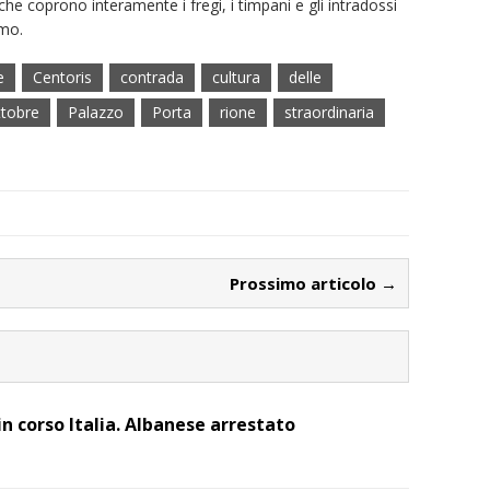
che coprono interamente i fregi, i timpani e gli intradossi
imo.
e
Centoris
contrada
cultura
delle
ttobre
Palazzo
Porta
rione
straordinaria
Prossimo articolo →
 in corso Italia. Albanese arrestato