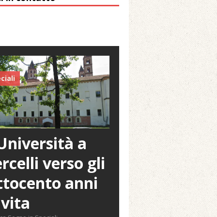
ciali
Università a
rcelli verso gli
tocento anni
 vita