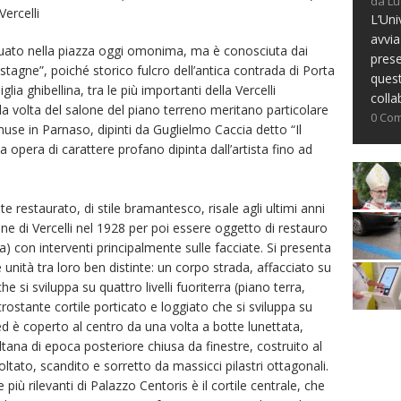
da Lu
ercelli
L’Uni
avvia
situato nella piazza oggi omonima, ma è conosciuta dai
prese
stagne”, poiché storico fulcro dell’antica contrada di Porta
ques
lia ghibellina, tra le più importanti della Vercelli
colla
la volta del salone del piano terreno meritano particolare
0 Co
use in Parnaso, dipinti da Guglielmo Caccia detto “Il
 opera di carattere profano dipinta dall’artista fino ad
e restaurato, di stile bramantesco, risale agli ultimi anni
e di Vercelli nel 1928 per poi essere oggetto di restauro
ra) con interventi principalmente sulle facciate. Si presenta
unità tra loro ben distinte: un corpo strada, affacciato su
e si sviluppa su quattro livelli fuoriterra (piano terra,
rostante cortile porticato e loggiato che si sviluppa su
 ed è coperto al centro da una volta a botte lunettata,
tana di epoca posteriore chiusa da finestre, costruito al
ltato, scandito e sorretto da massicci pilastri ottagonali.
più rilevanti di Palazzo Centoris è il cortile centrale, che