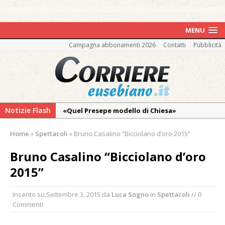
MENU
Campagna abbonamenti 2026
Contatti
Pubblicità
Notizie Flash
«Quel Presepe modello di Chiesa»
Tutto pronto per la 73ª Giornata del
Home
»
Spettacoli
»
Bruno Casalino “Bicciolano d’oro 2015”
Ringraziamento: convegno, messa e
mercatino agricolo
Bruno Casalino “Bicciolano d’oro
Estate di sagre anche per i mezzi storici della
2015”
collezione della Fondazione Marazzato
Inserito su
Settembre 3, 2015
da
Luca Sogno
in
Spettacoli
// 0
Pro vs Saluzzo, amichevole di buon riscontro
Commenti
Piscina ex Enal non balneabile dopo i controlli
dell’Asl. Il Comune: «Misura precauzionale e