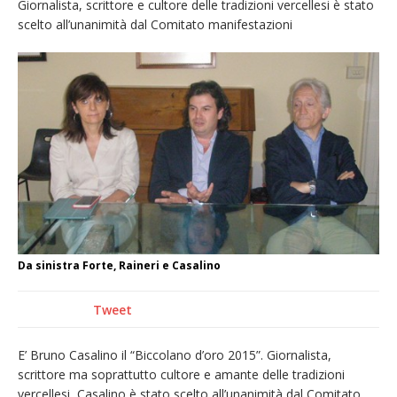
Giornalista, scrittore e cultore delle tradizioni vercellesi è stato
provvisoria»
scelto all’unanimità dal Comitato manifestazioni
La Pro verso l’avvio della Stagione
La Regione stanzia oltre 38mila euro per il
carnevale di Santhià. La soddisfazione della
Pro Loco
Dieci anni fa l’ingresso a Vercelli
dell’arcivescovo mons. Marco Arnolfo
Da sinistra Forte, Raineri e Casalino
Tweet
E’ Bruno Casalino il “Biccolano d’oro 2015”. Giornalista,
scrittore ma soprattutto cultore e amante delle tradizioni
vercellesi, Casalino è stato scelto all’unanimità dal Comitato