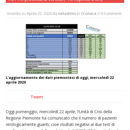
Nuovo fronte delle fiamme: vasto incendio
Inserito su
Aprile 22, 2020
da
netadmin
in
Cronaca
// 0 Commenti
alle pendici del Monte Barone
Centinaia di vercellesi a Oropa per il
pellegrinaggio diocesano
Intervento dei vigili del fuoco per un
incendio di sterpaglie a Caresanablot
Dieci anni fa l’ingresso a Vercelli
dell’arcivescovo mons. Marco Arnolfo
L'aggiornamento dei dati piemontesi di oggi, mercoledì 22
aprile 2020
Tweet
Oggi pomeriggio, mercoledì 22 aprile, l’Unità di Crisi della
Regione Piemonte ha comunicato che il numero di pazienti
virologicamente guariti, cioè risultati negativi ai due test di