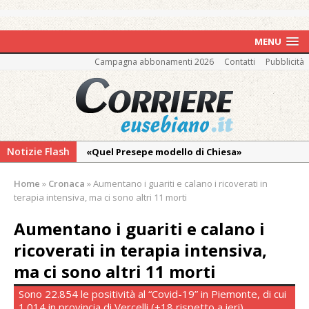
MENU
Campagna abbonamenti 2026
Contatti
Pubblicità
Notizie Flash
«Quel Presepe modello di Chiesa»
Tutto pronto per la 73ª Giornata del
Home
»
Cronaca
»
Aumentano i guariti e calano i ricoverati in
Ringraziamento: convegno, messa e
terapia intensiva, ma ci sono altri 11 morti
mercatino agricolo
Aumentano i guariti e calano i
Incendio sul Monte Barone: si estende il
ricoverati in terapia intensiva,
fronte. Evacuato il rifugio e chiusi tutti i
sentieri
ma ci sono altri 11 morti
Vercelli: in alcune vie nuova tracciatura delle
Sono 22.854 le positività al “Covid-19” in Piemonte, di cui
zone blu
1.014 in provincia di Vercelli (+18 rispetto a ieri)