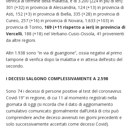
verifica al termine della malattia, è di 3.200 (224 in più di ieri):
301 (+32) in provincia di Alessandria, 124 (+13) in provincia di
Asti, 152 (+3) in provincia di Biella, 335 (+28) in provincia di
Cuneo, 257 (+16) in provincia di Novara, 1.633 (+103) in
provincia di Torino,
169 (+11 rispetto a ieri) in provincia di
Vercelli
, 188 (+18) nel Verbano-Cusio-Ossola, 41 provenienti
da altre regioni.
Altri 1.938 sono “in via di guarigione”, ossia negativi al primo
tampone di verifica dopo la malattia e in attesa dell’esito del
secondo.
I DECESSI SALGONO COMPLESSIVAMENTE A 2.598
Sono 74 i decessi di persone positive al test del coronavirus
Covid-19” in regione, di cui 11 al momento registrati nella
giornata di oggi (si ricorda che il dato di aggiornamento
cumulativo comunicato giornalmente dall’Unità di crisi può
comprendere anche decessi avvenuti nei giorni precedenti e
solo successivamente accertati come decessi Covid).