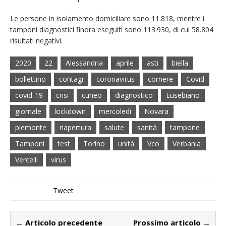
Le persone in isolamento domiciliare sono 11.818, mentre i
tamponi diagnostici finora eseguiti sono 113.930, di cui 58.804
risultati negativi.
2020
22
Alessandria
aprile
asti
biella
bollettino
contagi
coronavirus
corriere
Covid
covid-19
crisi
cuneo
diagnostico
Eusebiano
giornale
lockdown
mercoledì
Novara
piemonte
riapertura
salute
sanità
tampone
Tamponi
test
Torino
unità
Vco
Verbania
Vercelli
virus
Tweet
← Articolo precedente
Prossimo articolo →