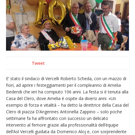
nubifragio di venerdì
Estate di sagre anche per i mezzi storici della
collezione della Fondazione Marazzato
Pro vs Saluzzo, amichevole di buon riscontro
Piscina ex Enal non balneabile dopo i controlli
dell’Asl. Il Comune: «Misura precauzionale e
provvisoria»
Tweet
Dieci anni fa l’ingresso a Vercelli
dell’arcivescovo mons. Marco Arnolfo
E’ stato il sindaco di Vercelli Roberto Scheda, con un mazzo di
fiori, ad aprire i festeggiamenti per il compleanno di Amelia
Bedendi che ieri ha compiuto 106 anni. La festa si è tenuta alla
Casa del Clero, dove Amelia è ospite da diversi anni. «Un
esempio di forza e vitalità – ha detto la direttrice della Casa del
Clero di piazza D’Angennes Antonella Zappino – solo poche
settimane fa ha affrontato con successo un delicato
intervento al femore grazie alla professionalità dell’équipe
dell’Asl Vercelli guidata da Domenico Aloj e, con sorprendente