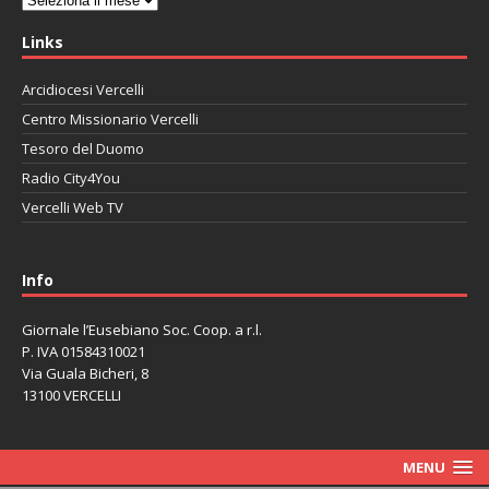
Links
Arcidiocesi Vercelli
Centro Missionario Vercelli
Tesoro del Duomo
Radio City4You
Vercelli Web TV
автоновости
Mazda CX-90
Volkswagen Taos
Lexus LC 500
Info
Giornale l’Eusebiano Soc. Coop. a r.l.
P. IVA 01584310021
Via Guala Bicheri, 8
13100 VERCELLI
MENU