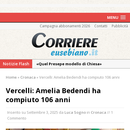
MENU
Campagna abbonamenti 2026
Contatti
Pubblicità
Notizie Flash
«Quel Presepe modello di Chiesa»
Tutto pronto per la 73ª Giornata del
Home
»
Cronaca
»
Vercelli: Amelia Bedendi ha compiuto 106 anni
Ringraziamento: convegno, messa e
mercatino agricolo
Vercelli: Amelia Bedendi ha
Quel giardino davanti all’ospedale curato da
compiuto 106 anni
otto soggetti autistici in cura all’Asl di
Vercelli
Inserito su
Settembre 3, 2025
da
Luca Sogno
in
Cronaca
// 1
Commento
Dopo caldo e incendi, il maltempo estremo:
nell’Alto Novarese si contano i danni del