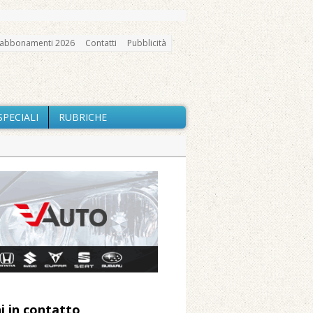
abbonamenti 2026
Contatti
Pubblicità
SPECIALI
RUBRICHE
gno, messa e mercatino agricolo
ne: «Misura precauzionale e
a soddisfazione della Pro Loco
ccità estrema e gli incendi
utilizzo dell’acqua
i in contatto
 Arnolfo