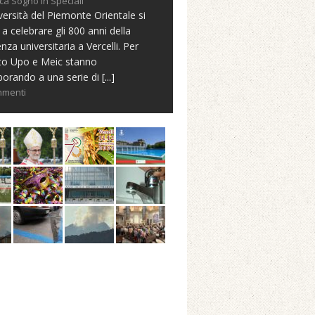
ca Sogno in Speciali
versità del Piemonte Orientale si
 a celebrare gli 800 anni della
nza universitaria a Vercelli. Per
to Upo e Meic stanno
borando a una serie di
[...]
mmenti