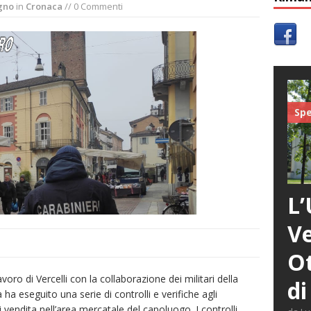
gno
in
Cronaca
// 0 Commenti
Spe
L’
Ve
Ot
voro di Vercelli con la collaborazione dei militari della
di
ha eseguito una serie di controlli e verifiche agli
endita nell’area mercatale del capoluogo. I controlli