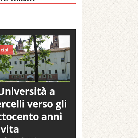
ciali
Università a
rcelli verso gli
tocento anni
 vita