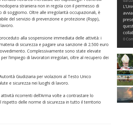
da Lu
nodopera straniera non in regola con il permesso di
L’Uni
 di soggiorno. Oltre alle irregolarità occupazionali, è
avvia
bile del servizio di prevenzione e protezione (Rspp),
prese
 lavoro.
ques
colla
oceduto alla sospensione immediata delle attività: i
0 Co
 materia di sicurezza e pagare una sanzione di 2.500 euro
provvedimento. Complessivamente sono state elevate
per l’impiego di lavoratori irregolari, oltre al recupero dei
l’Autorità Giudiziaria per violazioni al Testo Unico
lute e sicurezza nei luoghi di lavoro.
attività ricorrenti dell’Arma volte a contrastare lo
 rispetto delle norme di sicurezza in tutto il territorio