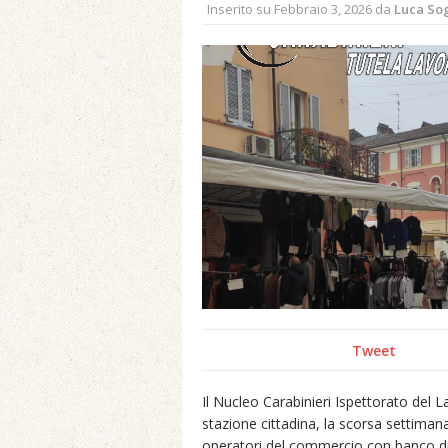
Inserito su
Febbraio 3, 2026
da
Luca So
Tweet
Il Nucleo Carabinieri Ispettorato del La
stazione cittadina, la scorsa settimana 
operatori del commercio con banco di v