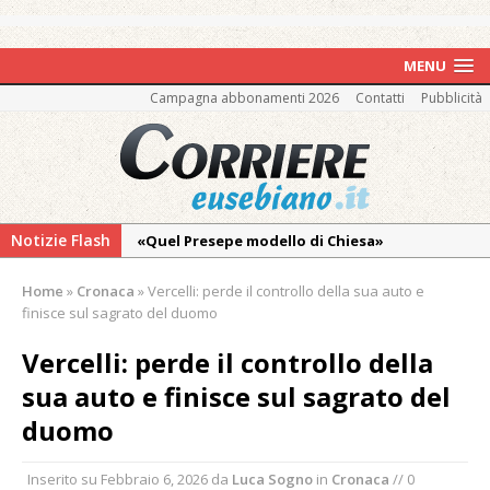
MENU
Campagna abbonamenti 2026
Contatti
Pubblicità
Notizie Flash
«Quel Presepe modello di Chiesa»
Tutto pronto per la 73ª Giornata del
Home
»
Cronaca
»
Vercelli: perde il controllo della sua auto e
Ringraziamento: convegno, messa e
finisce sul sagrato del duomo
mercatino agricolo
Vercelli: perde il controllo della
Estate di sagre anche per i mezzi storici della
sua auto e finisce sul sagrato del
collezione della Fondazione Marazzato
duomo
Pro vs Saluzzo, amichevole di buon riscontro
Piscina ex Enal non balneabile dopo i controlli
Inserito su
Febbraio 6, 2026
da
Luca Sogno
in
Cronaca
// 0
dell’Asl. Il Comune: «Misura precauzionale e