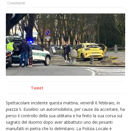
Commenti
provvisoria»
La Pro verso l’avvio della Stagione
La Regione stanzia oltre 38mila euro per il
carnevale di Santhià. La soddisfazione della
Pro Loco
Dieci anni fa l’ingresso a Vercelli
dell’arcivescovo mons. Marco Arnolfo
Tweet
Spettacolare incidente questa mattina, venerdì 6 febbraio, in
piazza S. Eusebio: un automobilista, per cause da accertare, ha
perso il controllo della sua utilitaria e ha finito la sua corsa sul
sagrato del duomo dopo aver abbattuto uno dei pesanti
manufatti in pietra che lo delimitano. La Polizia Locale è