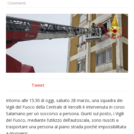
Commenti
Nuovo fronte delle fiamme: vasto incendio
alle pendici del Monte Barone
Centinaia di vercellesi a Oropa per il
pellegrinaggio diocesano
Intervento dei vigili del fuoco per un
incendio di sterpaglie a Caresanablot
Dieci anni fa l’ingresso a Vercelli
dell’arcivescovo mons. Marco Arnolfo
Tweet
Intorno alle 15:30 di oggi, sabato 28 marzo, una squadra dei
Vigili del Fuoco della Centrale di Vercelli è intervenuta in corso
Salamano per un soccorso a persona. Giunti sul posto, i Vigili
del Fuoco, mediante l’utilizzo dell’autoscala, sono riusciti a
trasportare una persona al piano strada poiché impossibilitata
a muoversi.