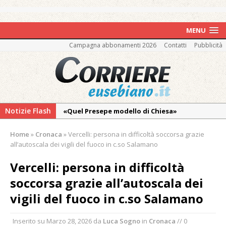
MENU
Campagna abbonamenti 2026
Contatti
Pubblicità
Notizie Flash
«Quel Presepe modello di Chiesa»
Tutto pronto per la 73ª Giornata del
Home
»
Cronaca
»
Vercelli: persona in difficoltà soccorsa grazie
Ringraziamento: convegno, messa e
all’autoscala dei vigili del fuoco in c.so Salamano
mercatino agricolo
Vercelli: persona in difficoltà
Incendio sul Monte Barone: si estende il
soccorsa grazie all’autoscala dei
fronte. Evacuato il rifugio e chiusi tutti i
sentieri
vigili del fuoco in c.so Salamano
Vercelli: in alcune vie nuova tracciatura delle
Inserito su
Marzo 28, 2026
da
Luca Sogno
in
Cronaca
// 0
zone blu