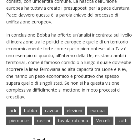
conflitti, con un’identità comune. La nascita dell’Unione
europea ha tuttavia creato i presupposti per la pace duratura.
Pace: davvero questa è la parola chiave del processo di
unificazione europeo».
In conclusione Bobba ha offerto un’analisi incentrata sul livello
di interazione tra le politiche europee e quelle di un territorio
economicamente forte come quello piemontese: «La Tav è
uno esempio di quanto, all’interno della Ue, esistano ambiti
territoriali, come il famoso corridoio 5 lungo il quale dovrebbe
scorrere la linea ferroviaria ad alta capacità tra Lione e Kiev,
che hanno un peso economico e produttivo che spesso
supera quello di singoli stati. Se non si ha questa visione
complessiva difficilmente si mettono in moto processi di
crescita».
acli
bobba
cavour
elezioni
europa
piemonte
rossini
tavola rotonda
Vercelli
zotti
Tweet