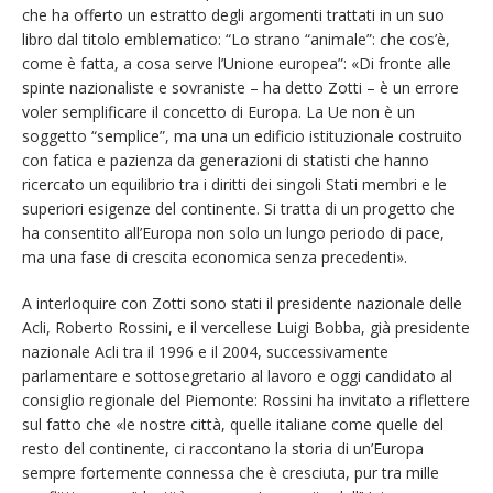
che ha offerto un estratto degli argomenti trattati in un suo
libro dal titolo emblematico: “Lo strano “animale”: che cos’è,
come è fatta, a cosa serve l’Unione europea”: «Di fronte alle
spinte nazionaliste e sovraniste – ha detto Zotti – è un errore
voler semplificare il concetto di Europa. La Ue non è un
soggetto “semplice”, ma una un edificio istituzionale costruito
con fatica e pazienza da generazioni di statisti che hanno
ricercato un equilibrio tra i diritti dei singoli Stati membri e le
superiori esigenze del continente. Si tratta di un progetto che
ha consentito all’Europa non solo un lungo periodo di pace,
ma una fase di crescita economica senza precedenti».
A interloquire con Zotti sono stati il presidente nazionale delle
Acli, Roberto Rossini, e il vercellese Luigi Bobba, già presidente
nazionale Acli tra il 1996 e il 2004, successivamente
parlamentare e sottosegretario al lavoro e oggi candidato al
consiglio regionale del Piemonte: Rossini ha invitato a riflettere
sul fatto che «le nostre città, quelle italiane come quelle del
resto del continente, ci raccontano la storia di un’Europa
sempre fortemente connessa che è cresciuta, pur tra mille