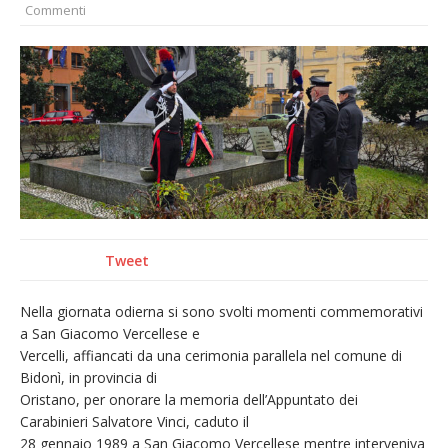
Commenti
nubifragio di venerdì
Estate di sagre anche per i mezzi storici della
collezione della Fondazione Marazzato
Pro vs Saluzzo, amichevole di buon riscontro
Piscina ex Enal non balneabile dopo i controlli
dell’Asl. Il Comune: «Misura precauzionale e
provvisoria»
Dieci anni fa l’ingresso a Vercelli
dell’arcivescovo mons. Marco Arnolfo
Tweet
Nella giornata odierna si sono svolti momenti commemorativi
a San Giacomo Vercellese e
Vercelli, affiancati da una cerimonia parallela nel comune di
Bidonì, in provincia di
Oristano, per onorare la memoria dell’Appuntato dei
Carabinieri Salvatore Vinci, caduto il
28 gennaio 1989 a San Giacomo Vercellese mentre interveniva