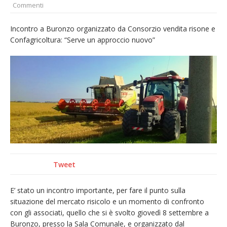
Commenti
provvisoria»
La Pro verso l’avvio della Stagione
Incontro a Buronzo organizzato da Consorzio vendita risone e
Confagricoltura: “Serve un approccio nuovo”
La Regione stanzia oltre 38mila euro per il
carnevale di Santhià. La soddisfazione della
Pro Loco
Dieci anni fa l’ingresso a Vercelli
dell’arcivescovo mons. Marco Arnolfo
Tweet
E’ stato un incontro importante, per fare il punto sulla
situazione del mercato risicolo e un momento di confronto
con gli associati, quello che si è svolto giovedì 8 settembre a
Buronzo, presso la Sala Comunale, e organizzato dal