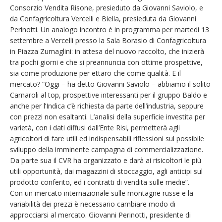
Consorzio Vendita Risone, presieduto da Giovanni Saviolo, e
da Confagricoltura Vercelli e Biella, presieduta da Giovanni
Perinotti. Un analogo incontro è in programma per martedì 13
settembre a Vercelli presso la Sala Borasio di Confagricoltura
in Piazza Zumaglini: in attesa del nuovo raccolto, che inizierà
tra pochi giorni e che si preannuncia con ottime prospettive,
sia come produzione per ettaro che come qualità. E il
mercato? “Oggi – ha detto Giovanni Saviolo – abbiamo il solito
Carnaroli al top, prospettive interessanti per il gruppo Baldo e
anche per l’Indica c’è richiesta da parte dell’industria, seppure
con prezzi non esaltanti. L’analisi della superficie investita per
varietà, con i dati diffusi dall’Ente Risi, permetterà agli
agricoltori di fare utili ed indispensabili riflessioni sul possibile
sviluppo della imminente campagna di commercializzazione.
Da parte sua il CVR ha organizzato e darà ai risicoltori le più
utili opportunità, dai magazzini di stoccaggio, agli anticipi sul
prodotto conferito, ed i contratti di vendita sulle medie”.
Con un mercato internazionale sulle montagne russe e la
variabilità dei prezzi è necessario cambiare modo di
approcciarsi al mercato. Giovanni Perinotti, presidente di