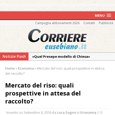
MENU
Campagna abbonamenti 2026
Contatti
Pubblicità
Notizie Flash
«Quel Presepe modello di Chiesa»
Tutto pronto per la 73ª Giornata del
Home
»
Economia
»
Mercato del riso: quali prospettive in attesa
Ringraziamento: convegno, messa e
del raccolto?
mercatino agricolo
Mercato del riso: quali
Estate di sagre anche per i mezzi storici della
prospettive in attesa del
collezione della Fondazione Marazzato
raccolto?
Pro vs Saluzzo, amichevole di buon riscontro
Piscina ex Enal non balneabile dopo i controlli
Inserito su
Settembre 9, 2016
da
Luca Sogno
in
Economia
// 0
dell’Asl. Il Comune: «Misura precauzionale e