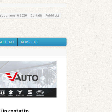
abbonamenti 2026
Contatti
Pubblicità
SPECIALI
RUBRICHE
gno, messa e mercatino agricolo
ne: «Misura precauzionale e
a soddisfazione della Pro Loco
ccità estrema e gli incendi
i in contatto
 Arnolfo