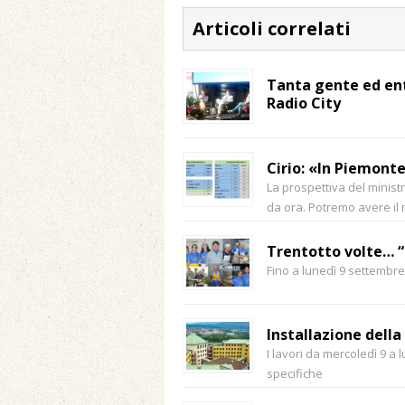
Articoli correlati
Tanta gente ed ent
Radio City
Cirio: «In Piemonte
La prospettiva del minist
da ora. Potremo avere il 
Trentotto volte… “
Fino a lunedì 9 settembre
Installazione della
I lavori da mercoledì 9 a 
specifiche