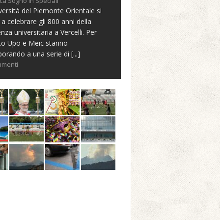
ca Sogno in Speciali
versità del Piemonte Orientale si
 a celebrare gli 800 anni della
nza universitaria a Vercelli. Per
to Upo e Meic stanno
borando a una serie di
[...]
mmenti