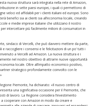
sta nuova struttura sarà integrata nella rete di Amazon,
ribuzione in sette paesi europei, i quali ci permettono di
e veloci ed affidabili per i clienti italiani ed europei. Sono
rà benefici sia ai clienti sia all’economia locale, creando
iccole e medie imprese italiane che utilizzano il nostro
 per intercettare più facilmente milioni di consumatori in
te, sindaco di Vercelli, che può davvero mettere da parte,
 e raccogliere i consensi e le felicitazioni di un po’ tutti i
o benvenuto a Vercelli ad Amazon. La nuova struttura e i
tamente nel nostro obiettivo di attrarre nuove opportunità
economia locale. Oltre all’impatto economico positivo,
artner strategico profondamente coinvolto con le
e»
Regione Piemonte, ha dichiarato: «Il nuovo centro di
presenta una significativa occasione per il Piemonte, che
posti di lavoro. La Regione considera l’investimento
egna a cooperare con Amazon in modo da creare e
rmetta alle aziende di crescere, innovarsi ed espandersi.