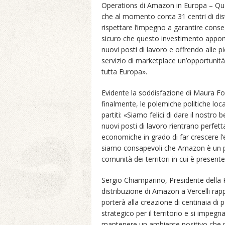
Operations di Amazon in Europa – Que
che al momento conta 31 centri di dist
rispettare l’impegno a garantire consegn
sicuro che questo investimento apporte
nuovi posti di lavoro e offrendo alle p
servizio di marketplace un’opportunità
tutta Europa».
Evidente la soddisfazione di Maura For
finalmente, le polemiche politiche locali
partiti: «Siamo felici di dare il nostr
nuovi posti di lavoro rientrano perfet
economiche in grado di far crescere l’
siamo consapevoli che Amazon è un p
comunità dei territori in cui è present
Sergio Chiamparino, Presidente della 
distribuzione di Amazon a Vercelli rap
porterà alla creazione di centinaia di 
strategico per il territorio e si imp
mantenere un ambiente positivo che pe