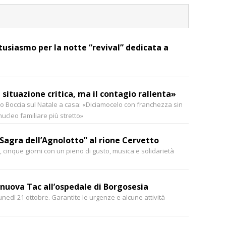
usiasmo per la notte “revival” dedicata a
 situazione critica, ma il contagio rallenta»
ro Boccia sul Natale a casa: «Diciamocelo con franchezza sin
nucleo familiare più stretto»
Sagra dell’Agnolotto” al rione Cervetto
, cinque giorni con un pieno di gusto, musica e solidarietà
 nuova Tac all’ospedale di Borgosesia
lunedì 21 ottobre. Garantite le urgenze e alcune attività