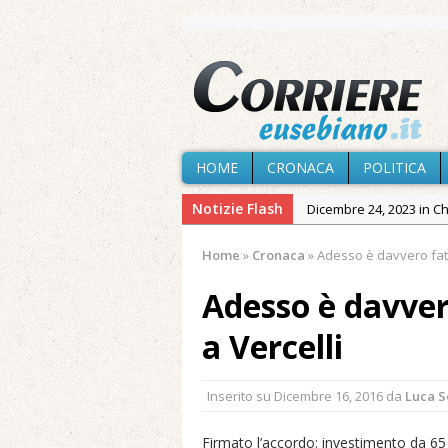
HOME
CRONACA
POLITICA
Notizie Flash
Dicembre 24, 2023 in C
Novembre 10, 2023 in 
Home
»
Cronaca
»
Adesso è davvero fatt
Agosto 7, 2026 in Cron
Adesso è davve
Agosto 7, 2026 in Cron
provvisoria»
a Vercelli
Agosto 7, 2026 in Cron
Agosto 7, 2026 in Paesi
Inserito su
Dicembre 16, 2016
da
Luca 
Agosto 7, 2026 in Cron
Firmato l’accordo: investimento da 65 
Maggio 11, 2024 in Spec