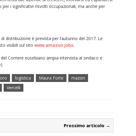
er i significativi risvolti occupazionali, ma anche per
di distribuzione è prevista per l’autunno del 2017. Le
o visibili sul sito
www.amazon.jobs
.
del Corriere eusebiano ampia intervista al sindaco e
e)
voro
logistica
Maura Forte
mazon
Vercelli
Prossimo articolo →