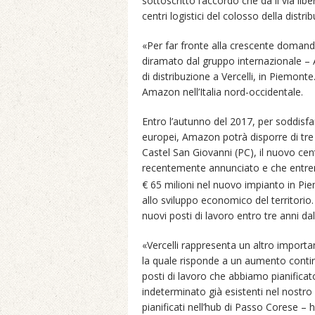
sottoscritto l’accordo che dà il via libe
centri logistici del colosso della distri
«Per far fronte alla crescente domanda 
diramato dal gruppo internazionale –
di distribuzione a Vercelli, in Piemonte.
Amazon nell’Italia nord-occidentale.
Entro l’autunno del 2017, per soddisf
europei, Amazon potrà disporre di tre ce
Castel San Giovanni (PC), il nuovo cent
recentemente annunciato e che entrer
€ 65 milioni nel nuovo impianto in P
allo sviluppo economico del territori
nuovi posti di lavoro entro tre anni dal
«Vercelli rappresenta un altro importan
la quale risponde a un aumento conti
posti di lavoro che abbiamo pianificat
indeterminato già esistenti nel nostro 
pianificati nell’hub di Passo Corese – 