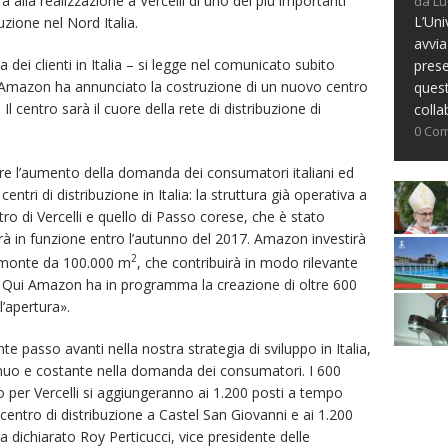
ra alla realizzazione a Vercelli di uno dei più importanti
da Lu
L’Uni
buzione nel Nord Italia.
avvia
dei clienti in Italia – si legge nel comunicato subito
prese
 Amazon ha annunciato la costruzione di un nuovo centro
ques
 Il centro sarà il cuore della rete di distribuzione di
colla
0 Co
are l’aumento della domanda dei consumatori italiani ed
ntri di distribuzione in Italia: la struttura già operativa a
ro di Vercelli e quello di Passo corese, che è stato
à in funzione entro l’autunno del 2017. Amazon investirà
2
iemonte da 100.000 m
, che contribuirà in modo rilevante
o. Qui Amazon ha in programma la creazione di oltre 600
l’apertura».
te passo avanti nella nostra strategia di sviluppo in Italia,
nuo e costante nella domanda dei consumatori. I 600
o per Vercelli si aggiungeranno ai 1.200 posti a tempo
centro di distribuzione a Castel San Giovanni e ai 1.200
ha dichiarato Roy Perticucci, vice presidente delle