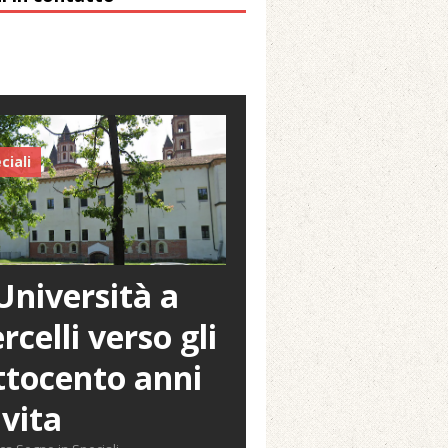
ciali
Università a
rcelli verso gli
tocento anni
 vita