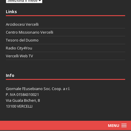
Links
Arcidiocesi Vercelli
Centro Missionario Vercelli
Tesoro del Duomo
Radio City4You
Vercelli Web TV
автоновости
Mazda CX-90
Volkswagen Taos
Lexus LC 500
Info
Giornale l’Eusebiano Soc. Coop. a r.l.
P. IVA 01584310021
Via Guala Bicheri, 8
13100 VERCELLI
MENU