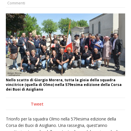
Commenti
nubifragio di venerdì
Estate di sagre anche per i mezzi storici della
collezione della Fondazione Marazzato
Pro vs Saluzzo, amichevole di buon riscontro
Piscina ex Enal non balneabile dopo i controlli
dell’Asl. Il Comune: «Misura precauzionale e
provvisoria»
Dieci anni fa l’ingresso a Vercelli
dell’arcivescovo mons. Marco Arnolfo
Nello scatto di Giorgio Morera, tutta la gioia della squadra
vincitrice (quella di Olmo) nella 579esima edizione della Corsa
dei Buoi di Asigliano
Tweet
Trionfo per la squadra Olmo nella 579esima edizione della
Corsa dei Buoi di Asigliano. Una rassegna, quest’anno