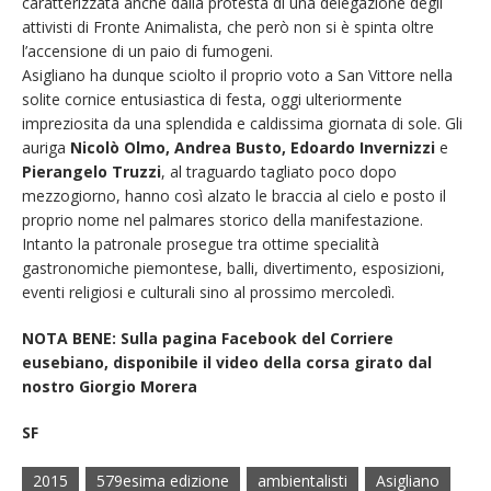
caratterizzata anche dalla protesta di una delegazione degli
attivisti di Fronte Animalista, che però non si è spinta oltre
l’accensione di un paio di fumogeni.
Asigliano ha dunque sciolto il proprio voto a San Vittore nella
solite cornice entusiastica di festa, oggi ulteriormente
impreziosita da una splendida e caldissima giornata di sole. Gli
auriga
Nicolò Olmo, Andrea Busto, Edoardo Invernizzi
e
Pierangelo Truzzi
, al traguardo tagliato poco dopo
mezzogiorno, hanno così alzato le braccia al cielo e posto il
proprio nome nel palmares storico della manifestazione.
Intanto la patronale prosegue tra ottime specialità
gastronomiche piemontese, balli, divertimento, esposizioni,
eventi religiosi e culturali sino al prossimo mercoledì.
NOTA BENE: Sulla pagina Facebook del Corriere
eusebiano, disponibile il video della corsa girato dal
nostro Giorgio Morera
SF
2015
579esima edizione
ambientalisti
Asigliano