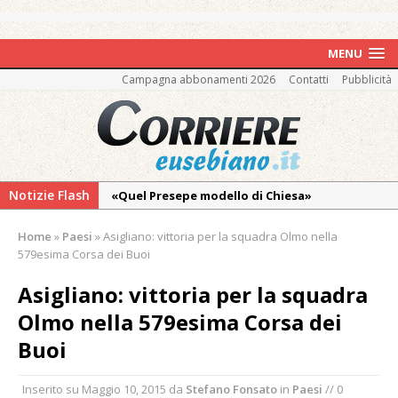
MENU
Campagna abbonamenti 2026
Contatti
Pubblicità
Notizie Flash
«Quel Presepe modello di Chiesa»
Tutto pronto per la 73ª Giornata del
Home
»
Paesi
»
Asigliano: vittoria per la squadra Olmo nella
Ringraziamento: convegno, messa e
579esima Corsa dei Buoi
mercatino agricolo
Asigliano: vittoria per la squadra
Quel giardino davanti all’ospedale curato da
Olmo nella 579esima Corsa dei
otto soggetti autistici in cura all’Asl di
Vercelli
Buoi
Dopo caldo e incendi, il maltempo estremo:
Inserito su
Maggio 10, 2015
da
Stefano Fonsato
in
Paesi
// 0
nell’Alto Novarese si contano i danni del