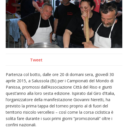
provvisoria»
La Pro verso l’avvio della Stagione
La Regione stanzia oltre 38mila euro per il
carnevale di Santhià. La soddisfazione della
Pro Loco
Dieci anni fa l’ingresso a Vercelli
dell’arcivescovo mons. Marco Arnolfo
Tweet
Partenza col botto, dalle ore 20 di domani sera, giovedì 30
aprile 2015, a Salussola (Bi) per i Campionati del Mondo di
Panissa, promossi dall’Associazione Città del Riso e giunti
quest’anno alla loro sesta edizione. Ispirato dal Giro d’Italia,
l’organizzatore della manifestazione Giovanni Neretti, ha
previsto la prima tappa del torneo proprio al di fuori del
territorio risicolo vercellesi – così come la corsa ciclistica è
solita fare durante i suoi primi giorni “promozionali” oltre i
confini nazionali.