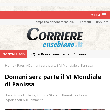
MENU
Campagna abbonamenti 2026
Contatti
Pubblicità
Notizie Flash
«Quel Presepe modello di Chiesa»
Tutto pronto per la 73ª Giornata del
Home
»
Paesi
»
Domani sera parte il VI Mondiale di Panissa
Ringraziamento: convegno, messa e
mercatino agricolo
Domani sera parte il VI Mondiale
Estate di sagre anche per i mezzi storici della
di Panissa
collezione della Fondazione Marazzato
Inserito su
Aprile 29, 2015
da
Stefano Fonsato
in
Paesi
,
Pro vs Saluzzo, amichevole di buon riscontro
Spettacoli
// 0 Commenti
Piscina ex Enal non balneabile dopo i controlli
dell’Asl. Il Comune: «Misura precauzionale e