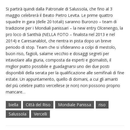
Si partirà quindi dalla Patronale di Salussola, che fino al 3
maggio celebrerà il Beato Pietro Levita. Le prime quattro
squadre in gara (delle 20 totali) saranno Buronzo – team di
tradizione per i Mondiali panissari – la new entry Olcenengo, la
pro loco di Santhià (NELLA FOTO – finalista nel 2013 e nel
2014) e Caresanablot, che rientra in pista dopo un breve
periodo di stop. Team che si sfideranno a colpi di mestolo,
buon riso, fagioli, salame vecchio e dosaggi segreti per
intavolare alla giuria, composta da esperti e giornalisti, il
miglior piatto possibile e guadagnarsi uno dei due posti
disponibili della serata per la qualificazione alle semifinali di fine
estate. Un appuntamento, quello di domani, a cui gli amanti
del più celebre piatto vercellese (e non) non possono proprio
mancare…
biella
Città del Riso
Mondiale Panissa
riso
Salussola
Vercelli