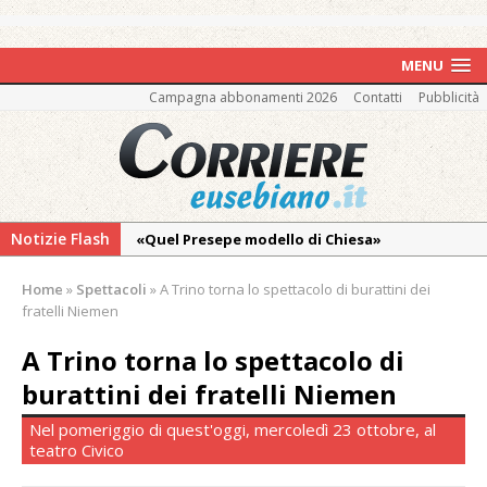
MENU
Campagna abbonamenti 2026
Contatti
Pubblicità
Notizie Flash
«Quel Presepe modello di Chiesa»
Tutto pronto per la 73ª Giornata del
Home
»
Spettacoli
»
A Trino torna lo spettacolo di burattini dei
Ringraziamento: convegno, messa e
fratelli Niemen
mercatino agricolo
A Trino torna lo spettacolo di
Incendio sul Monte Barone: si estende il
burattini dei fratelli Niemen
fronte. Evacuato il rifugio e chiusi tutti i
sentieri
Nel pomeriggio di quest'oggi, mercoledì 23 ottobre, al
teatro Civico
Vercelli: in alcune vie nuova tracciatura delle
zone blu