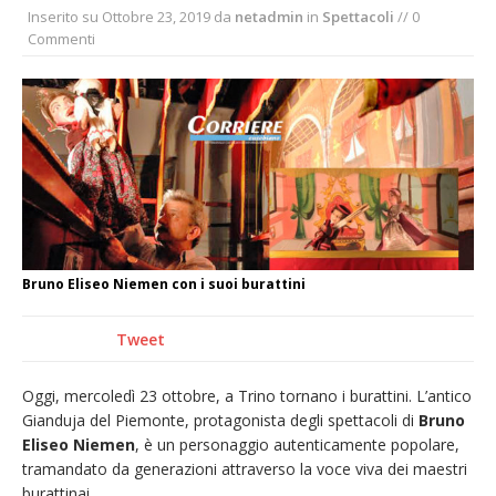
Inserito su
Ottobre 23, 2019
da
netadmin
in
Spettacoli
// 0
Nuovo fronte delle fiamme: vasto incendio
Commenti
alle pendici del Monte Barone
Centinaia di vercellesi a Oropa per il
pellegrinaggio diocesano
Intervento dei vigili del fuoco per un
incendio di sterpaglie a Caresanablot
Dieci anni fa l’ingresso a Vercelli
dell’arcivescovo mons. Marco Arnolfo
Bruno Eliseo Niemen con i suoi burattini
Tweet
Oggi, mercoledì 23 ottobre, a Trino tornano i burattini. L’antico
Gianduja del Piemonte, protagonista degli spettacoli di
Bruno
Eliseo Niemen
, è un personaggio autenticamente popolare,
tramandato da generazioni attraverso la voce viva dei maestri
burattinai.