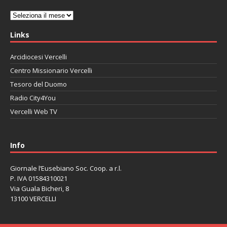
Archivi
Links
Arcidiocesi Vercelli
Centro Missionario Vercelli
Tesoro del Duomo
Radio City4You
Vercelli Web TV
автоновости
Mazda CX-90
Volkswagen Taos
Lexus LC 500
Info
Giornale l’Eusebiano Soc. Coop. a r.l.
P. IVA 01584310021
Via Guala Bicheri, 8
13100 VERCELLI