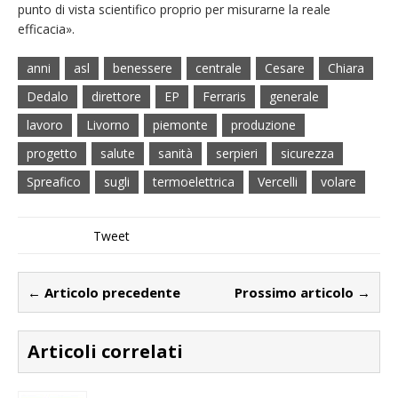
punto di vista scientifico proprio per misurarne la reale
efficacia».
anni
asl
benessere
centrale
Cesare
Chiara
Dedalo
direttore
EP
Ferraris
generale
lavoro
Livorno
piemonte
produzione
progetto
salute
sanità
serpieri
sicurezza
Spreafico
sugli
termoelettrica
Vercelli
volare
Tweet
← Articolo precedente
Prossimo articolo →
Articoli correlati