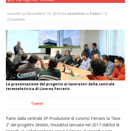
provvisoria»
Inserito su
Novembre 13, 2019
da
netadmin
in
Paesi
// 0
La Pro verso l’avvio della Stagione
Commenti
La Regione stanzia oltre 38mila euro per il
carnevale di Santhià. La soddisfazione della
Pro Loco
Dieci anni fa l’ingresso a Vercelli
dell’arcivescovo mons. Marco Arnolfo
La presentazione del progetto ai lavoratori della centrale
termoelettrica di Livorno Ferraris
Tweet
Parte dalla centrale
EP Produzione
di Livorno Ferraris la “fase
2” del progetto
Dedalo
, l’iniziativa lanciata nel 2017 dall’Asl di