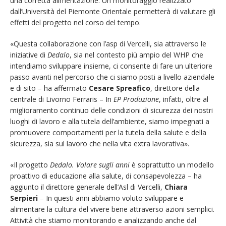
una corretta alimentazione. Un monitoraggio realizzato
dall’Università del Piemonte Orientale permetterà di valutare gli
effetti del progetto nel corso del tempo.
«Questa collaborazione con l’asp di Vercelli, sia attraverso le
iniziative di
Dedalo
, sia nel contesto più ampio del WHP che
intendiamo sviluppare insieme, ci consente di fare un ulteriore
passo avanti nel percorso che ci siamo posti a livello aziendale
e di sito – ha affermato
Cesare Spreafico
, direttore della
centrale di Livorno Ferraris – In
EP Produzione
, infatti, oltre al
miglioramento continuo delle condizioni di sicurezza dei nostri
luoghi di lavoro e alla tutela dell’ambiente, siamo impegnati a
promuovere comportamenti per la tutela della salute e della
sicurezza, sia sul lavoro che nella vita extra lavorativa».
«Il progetto
Dedalo. Volare sugli anni
è soprattutto un modello
proattivo di educazione alla salute, di consapevolezza – ha
aggiunto il direttore generale dell’Asl di Vercelli,
Chiara
Serpieri
– In questi anni abbiamo voluto sviluppare e
alimentare la cultura del vivere bene attraverso azioni semplici.
Attività che stiamo monitorando e analizzando anche dal