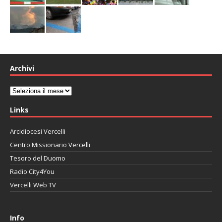
Archivi
Archivi
Links
Arcidiocesi Vercelli
Centro Missionario Vercelli
Tesoro del Duomo
Radio City4You
Vercelli Web TV
автоновости
Mazda CX-90
Volkswagen Taos
Lexus LC 500
Info