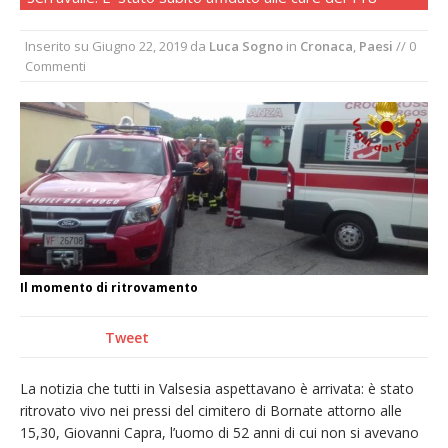
provvisoria»
Inserito su
Giugno 22, 2019
da
Luca Sogno
in
Cronaca
,
Paesi
// 0
La Pro verso l’avvio della Stagione
Commenti
La Regione stanzia oltre 38mila euro per il
carnevale di Santhià. La soddisfazione della
Pro Loco
Dieci anni fa l’ingresso a Vercelli
dell’arcivescovo mons. Marco Arnolfo
Il momento di ritrovamento
Tweet
La notizia che tutti in Valsesia aspettavano è arrivata: è stato
ritrovato vivo nei pressi del cimitero di Bornate attorno alle
15,30, Giovanni Capra, l’uomo di 52 anni di cui non si avevano