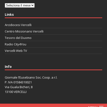
Archivi
Links
Arcidiocesi Vercelli
Centro Missionario Vercelli
Tesoro del Duomo
Radio City4You
Vercelli Web TV
автоновости
Mazda CX-90
Volkswagen Taos
Lexus LC 500
Info
Giornale l’Eusebiano Soc. Coop. a r.l.
P. IVA 01584310021
Via Guala Bicheri, 8
13100 VERCELLI