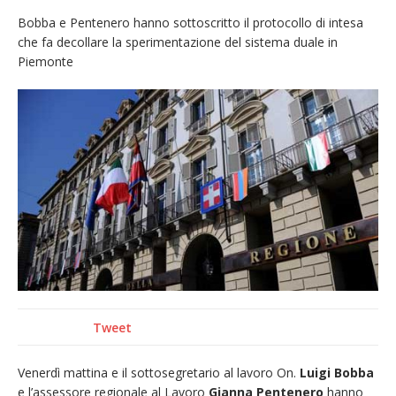
provvisoria»
Bobba e Pentenero hanno sottoscritto il protocollo di intesa
che fa decollare la sperimentazione del sistema duale in
La Pro verso l’avvio della Stagione
Piemonte
La Regione stanzia oltre 38mila euro per il
carnevale di Santhià. La soddisfazione della
Pro Loco
Dieci anni fa l’ingresso a Vercelli
dell’arcivescovo mons. Marco Arnolfo
Tweet
Venerdì mattina e il sottosegretario al lavoro On.
Luigi Bobba
e l’assessore regionale al Lavoro
Gianna Pentenero
hanno