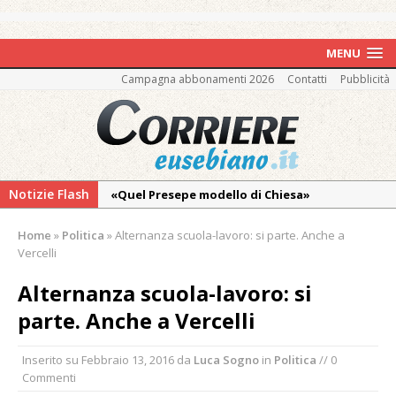
MENU
Campagna abbonamenti 2026
Contatti
Pubblicità
Notizie Flash
«Quel Presepe modello di Chiesa»
Tutto pronto per la 73ª Giornata del
Home
»
Politica
»
Alternanza scuola-lavoro: si parte. Anche a
Ringraziamento: convegno, messa e
Vercelli
mercatino agricolo
Alternanza scuola-lavoro: si
Estate di sagre anche per i mezzi storici della
parte. Anche a Vercelli
collezione della Fondazione Marazzato
Pro vs Saluzzo, amichevole di buon riscontro
Inserito su
Febbraio 13, 2016
da
Luca Sogno
in
Politica
// 0
Piscina ex Enal non balneabile dopo i controlli
Commenti
dell’Asl. Il Comune: «Misura precauzionale e