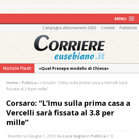
MENU
Campagna abbonamenti 2026
Contatti
Pubblicità
Notizie Flash
«Quel Presepe modello di Chiesa»
Tutto pronto per la 73ª Giornata del
Home
»
Politica
»
Corsaro: “L’Imu sulla prima casa a Vercelli sarà
Ringraziamento: convegno, messa e
fissata al 3.8 per mille”
mercatino agricolo
Corsaro: “L’Imu sulla prima casa a
Estate di sagre anche per i mezzi storici della
Vercelli sarà fissata al 3.8 per
collezione della Fondazione Marazzato
mille”
Pro vs Saluzzo, amichevole di buon riscontro
Piscina ex Enal non balneabile dopo i controlli
Inserito su
Giugno 1, 2012
da
Luca Sogno
in
Politica
// 0
dell’Asl. Il Comune: «Misura precauzionale e