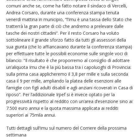
comuni anche se, come ha fatto notare il sindaco di Vercelli,
Andrea Corsaro, durante una conferenza stampa tenuta
venerdì mattina in municipio, “l’Imu è una tassa dello Stato che
tratterrà la gran parte di ciò che andremo a prelevare dalle
tasche dei nostri cittadini”. Per il resto Corsaro ha voluto
sottolineare il grande sforzo fatto da tutti gli assessori della
sua giunta (che lo affiancavano durante la conferenza stampa)
per effettuare tutte le possibili economie sulle singole voci di
bilancio: “Il risultato è che proporremo al consiglio di adottare
un’aliquota Imu che è la più bassa tra i capoluoghi di Provincia:
sulla prima casa applicheremo il 3,8 per mille e sulla seconda
casa il 9 per mille, ampliando la platea delle esenzioni alle
famiglie con figli adulti disabili e agli anziani ricoverati in Casa di
riposo”. Per l’addizionale Irpef si è invece optato per la
progressività rispetto al reddito con un’area d’esenzione sino ai
7.500 euro annui e la quota massima applicata ai redditi
superiori ai 75mila annui.
Tutti dettagli sull’Imu sul numero del Corriere della prossima
settimana