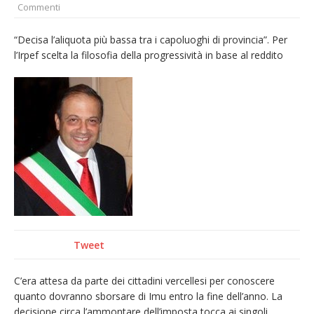
Commenti
provvisoria»
La Pro verso l’avvio della Stagione
“Decisa l’aliquota più bassa tra i capoluoghi di provincia”. Per
l’Irpef scelta la filosofia della progressività in base al reddito
La Regione stanzia oltre 38mila euro per il
carnevale di Santhià. La soddisfazione della
Pro Loco
Dieci anni fa l’ingresso a Vercelli
dell’arcivescovo mons. Marco Arnolfo
Tweet
C’era attesa da parte dei cittadini vercellesi per conoscere
quanto dovranno sborsare di Imu entro la fine dell’anno. La
decisione circa l’ammontare dell’imposta tocca ai singoli