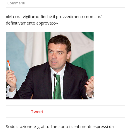
Commenti
La Regione stanzia oltre 38mila euro per il
carnevale di Santhià. La soddisfazione della
«Ma ora vigiliamo finché il provvedimento non sarà
definitivamente approvato»
Pro Loco
Il Piemonte ha avviato la richiesta di calamità
naturale per la siccità estrema e gli incendi
Dieci anni fa l’ingresso a Vercelli
dell’arcivescovo mons. Marco Arnolfo
Tweet
Soddisfazione e gratitudine sono i sentimenti espressi dal