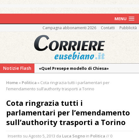
MENU
Campagna abbonamenti 2026
Contatti
Pubblicità
Notizie Flash
«Quel Presepe modello di Chiesa»
Tutto pronto per la 73ª Giornata del
Home
»
Politica
»
Cota ringrazia tutti i parlamentari per
Ringraziamento: convegno, messa e
l’emendamento sull’authority trasporti a Torino
mercatino agricolo
Cota ringrazia tutti i
Pro vs Saluzzo, amichevole di buon riscontro
parlamentari per l’emendamento
Piscina ex Enal non balneabile dopo i controlli
sull’authority trasporti a Torino
dell’Asl. Il Comune: «Misura precauzionale e
provvisoria»
Inserito su
Agosto 5, 2013
da
Luca Sogno
in
Politica
// 0
La Pro verso l’avvio della Stagione