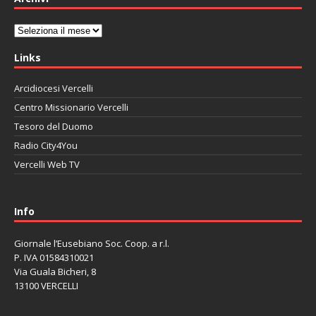
Archivi
Links
Arcidiocesi Vercelli
Centro Missionario Vercelli
Tesoro del Duomo
Radio City4You
Vercelli Web TV
автоновости
Mazda CX-90
Volkswagen Taos
Lexus LC 500
Info
Giornale l’Eusebiano Soc. Coop. a r.l.
P. IVA 01584310021
Via Guala Bicheri, 8
13100 VERCELLI