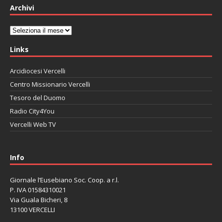
Archivi
Archivi
Links
Arcidiocesi Vercelli
Centro Missionario Vercelli
Tesoro del Duomo
Radio City4You
Vercelli Web TV
автоновости
Mazda CX-90
Volkswagen Taos
Lexus LC 500
Info
Giornale l’Eusebiano Soc. Coop. a r.l.
P. IVA 01584310021
Via Guala Bicheri, 8
13100 VERCELLI