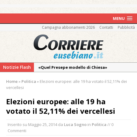
MENU
Campagna abbonamenti 2026
Contatti
Pubblicità
Notizie Flash
«Quel Presepe modello di Chiesa»
Tutto pronto per la 73ª Giornata del
Home
»
Politica
»
Elezioni europee: alle 19 ha votato il 52,11% dei
Ringraziamento: convegno, messa e
vercellesi
mercatino agricolo
Elezioni europee: alle 19 ha
Quel giardino davanti all’ospedale curato da
votato il 52,11% dei vercellesi
otto soggetti autistici in cura all’Asl di
Vercelli
Inserito su
Maggio 25, 2014
da
Luca Sogno
in
Politica
// 0
Dopo caldo e incendi, il maltempo estremo:
Commenti
nell’Alto Novarese si contano i danni del