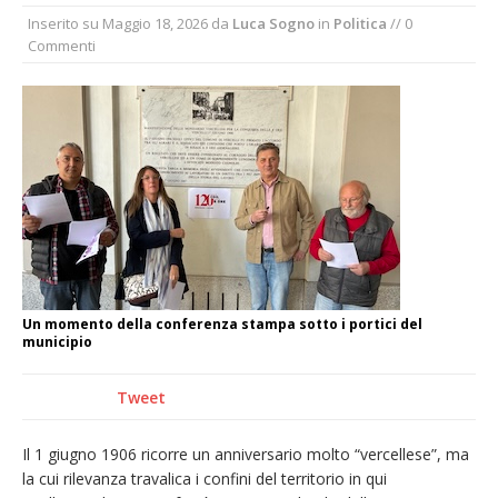
Inserito su
Maggio 18, 2026
da
Luca Sogno
in
Politica
// 0
incendio di sterpaglie a Caresanablot
Commenti
Asl Vc: arrivano i nuovi totem multifunzionali
per i pagamenti delle prestazioni
Tanti fedeli in duomo per S. Eusebio. Mons.
Baturi: «Quel legame profondo tra le Chiese
di Vercelli e Cagliari»
Dieci anni fa l’ingresso a Vercelli
dell’arcivescovo mons. Marco Arnolfo
Un momento della conferenza stampa sotto i portici del
municipio
Tweet
Il 1 giugno 1906 ricorre un anniversario molto “vercellese”, ma
la cui rilevanza travalica i confini del territorio in qui