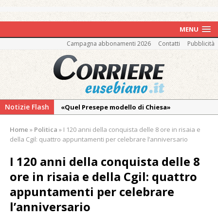
MENU
Campagna abbonamenti 2026
Contatti
Pubblicità
Notizie Flash
«Quel Presepe modello di Chiesa»
Tutto pronto per la 73ª Giornata del
Home
»
Politica
»
I 120 anni della conquista delle 8 ore in risaia e
Ringraziamento: convegno, messa e
della Cgil: quattro appuntamenti per celebrare l’anniversario
mercatino agricolo
I 120 anni della conquista delle 8
Nuovo fronte delle fiamme: vasto incendio
ore in risaia e della Cgil: quattro
alle pendici del Monte Barone
appuntamenti per celebrare
Centinaia di vercellesi a Oropa per il
pellegrinaggio diocesano
l’anniversario
Intervento dei vigili del fuoco per un