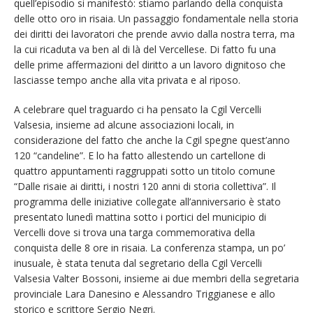
quell’episodio si manifestò: stiamo parlando della conquista
delle otto oro in risaia. Un passaggio fondamentale nella storia
dei diritti dei lavoratori che prende avvio dalla nostra terra, ma
la cui ricaduta va ben al di là del Vercellese. Di fatto fu una
delle prime affermazioni del diritto a un lavoro dignitoso che
lasciasse tempo anche alla vita privata e al riposo.
A celebrare quel traguardo ci ha pensato la Cgil Vercelli
Valsesia, insieme ad alcune associazioni locali, in
considerazione del fatto che anche la Cgil spegne quest’anno
120 “candeline”. E lo ha fatto allestendo un cartellone di
quattro appuntamenti raggruppati sotto un titolo comune
“Dalle risaie ai diritti, i nostri 120 anni di storia collettiva”. Il
programma delle iniziative collegate all’anniversario è stato
presentato lunedì mattina sotto i portici del municipio di
Vercelli dove si trova una targa commemorativa della
conquista delle 8 ore in risaia. La conferenza stampa, un po’
inusuale, è stata tenuta dal segretario della Cgil Vercelli
Valsesia Valter Bossoni, insieme ai due membri della segretaria
provinciale Lara Danesino e Alessandro Triggianese e allo
storico e scrittore Sergio Negri.