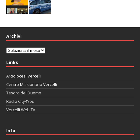
Archivi
Archivi
Links
Arcidiocesi Vercelli
Centro Missionario Vercelli
Tesoro del Duomo
Radio City4You
Vercelli Web TV
автоновости
Mazda CX-90
Volkswagen Taos
Lexus LC 500
Info