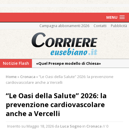
MENU
Campagna abbonamenti 2026
Contatti
Pubblicità
Notizie Flash
«Quel Presepe modello di Chiesa»
Tutto pronto per la 73ª Giornata del
Home
»
Cronaca
»
“Le Oasi della Salute” 2026: la prevenzione
Ringraziamento: convegno, messa e
cardiovascolare anche a Vercelli
mercatino agricolo
“Le Oasi della Salute” 2026: la
Incendio sul Monte Barone: si estende il
prevenzione cardiovascolare
fronte. Evacuato il rifugio e chiusi tutti i
sentieri
anche a Vercelli
Vercelli: in alcune vie nuova tracciatura delle
Inserito su
Maggio 18, 2026
da
Luca Sogno
in
Cronaca
// 0
zone blu