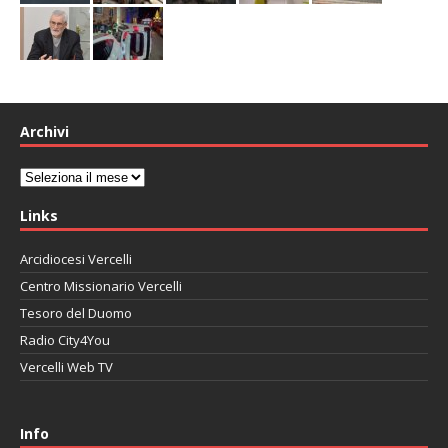
Archivi
Archivi
Links
Arcidiocesi Vercelli
Centro Missionario Vercelli
Tesoro del Duomo
Radio City4You
Vercelli Web TV
автоновости
Mazda CX-90
Volkswagen Taos
Lexus LC 500
Info