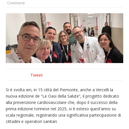
Commenti
Nuovo fronte delle fiamme: vasto incendio
alle pendici del Monte Barone
Centinaia di vercellesi a Oropa per il
pellegrinaggio diocesano
Intervento dei vigili del fuoco per un
incendio di sterpaglie a Caresanablot
Dieci anni fa l’ingresso a Vercelli
dell’arcivescovo mons. Marco Arnolfo
Tweet
Si è svolta ieri, in 15 città del Piemonte, anche a Vercelli la
nuova edizione de “Le Oasi della Salute”, il progetto dedicato
alla prevenzione cardiovascolare che, dopo il successo della
prima edizione torinese nel 2025, si è esteso quest’anno su
scala regionale, registrando una significativa partecipazione di
cittadini e operatori sanitari.