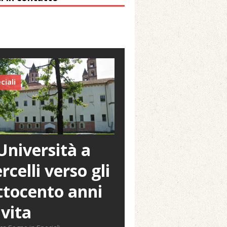
ciali
Università a
rcelli verso gli
tocento anni
 vita