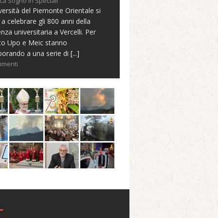
ca Sogno in Speciali
versità del Piemonte Orientale si
 a celebrare gli 800 anni della
nza universitaria a Vercelli. Per
to Upo e Meic stanno
borando a una serie di
[...]
mmenti