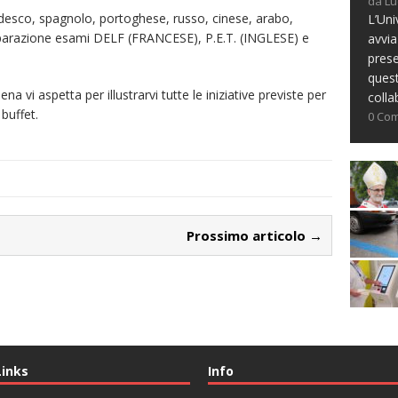
da Lu
 tedesco, spagnolo, portoghese, russo, cinese, arabo,
L’Uni
reparazione esami DELF (FRANCESE), P.E.T. (INGLESE) e
avvia
prese
ques
na vi aspetta per illustrarvi tutte le iniziative previste per
colla
buffet.
0 Co
Prossimo articolo →
Links
Info