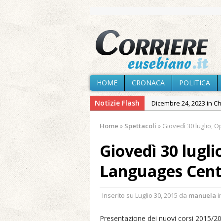
HOME
CRONACA
POLITICA
Notizie Flash
Dicembre 24, 2023 in C
Novembre 10, 2023 in 
Home
»
Spettacoli
»
Giovedì 30 luglio, 
Agosto 6, 2026 in Cron
Giovedì 30 lugl
Agosto 6, 2026 in Cron
Agosto 5, 2026 in Cron
Languages Cent
Agosto 4, 2026 in Chies
Agosto 3, 2026 in Cron
Inserito su
Luglio 30, 2015
da
manuela
i
Maggio 11, 2024 in Spec
Presentazione dei nuovi corsi 2015/2