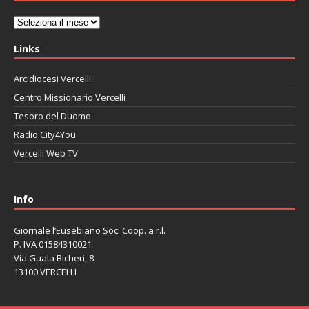
Archivi
Links
Arcidiocesi Vercelli
Centro Missionario Vercelli
Tesoro del Duomo
Radio City4You
Vercelli Web TV
автоновости
Mazda CX-90
Volkswagen Taos
Lexus LC 500
Info
Giornale l’Eusebiano Soc. Coop. a r.l.
P. IVA 01584310021
Via Guala Bicheri, 8
13100 VERCELLI