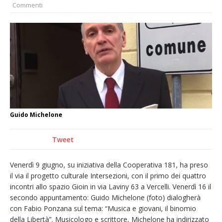
Commenti
La Regione stanzia oltre 38mila euro per il
carnevale di Santhià. La soddisfazione della
Pro Loco
Il Piemonte ha avviato la richiesta di calamità
naturale per la siccità estrema e gli incendi
Dieci anni fa l’ingresso a Vercelli
dell’arcivescovo mons. Marco Arnolfo
Guido Michelone
Tweet
Venerdì 9 giugno, su iniziativa della Cooperativa 181, ha preso
il via il progetto culturale Intersezioni, con il primo dei quattro
incontri allo spazio Gioin in via Laviny 63 a Vercelli. Venerdì 16 il
secondo appuntamento: Guido Michelone (foto) dialogherà
con Fabio Ponzana sul tema: “Musica e giovani, il binomio
della Libertà”. Musicologo e scrittore, Michelone ha indirizzato