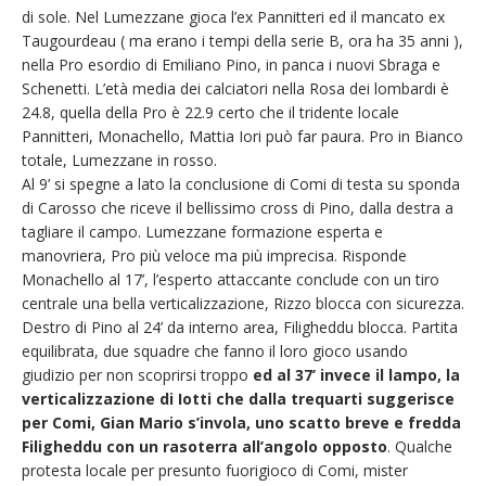
di sole. Nel Lumezzane gioca l’ex Pannitteri ed il mancato ex
Taugourdeau ( ma erano i tempi della serie B, ora ha 35 anni ),
nella Pro esordio di Emiliano Pino, in panca i nuovi Sbraga e
Schenetti. L’età media dei calciatori nella Rosa dei lombardi è
24.8, quella della Pro è 22.9 certo che il tridente locale
Pannitteri, Monachello, Mattia Iori può far paura. Pro in Bianco
totale, Lumezzane in rosso.
Al 9’ si spegne a lato la conclusione di Comi di testa su sponda
di Carosso che riceve il bellissimo cross di Pino, dalla destra a
tagliare il campo. Lumezzane formazione esperta e
manovriera, Pro più veloce ma più imprecisa. Risponde
Monachello al 17’, l’esperto attaccante conclude con un tiro
centrale una bella verticalizzazione, Rizzo blocca con sicurezza.
Destro di Pino al 24’ da interno area, Filigheddu blocca. Partita
equilibrata, due squadre che fanno il loro gioco usando
giudizio per non scoprirsi troppo
ed al 37’ invece il lampo, la
verticalizzazione di Iotti che dalla trequarti suggerisce
per Comi, Gian Mario s’invola, uno scatto breve e fredda
Filigheddu con un rasoterra all’angolo opposto
. Qualche
protesta locale per presunto fuorigioco di Comi, mister