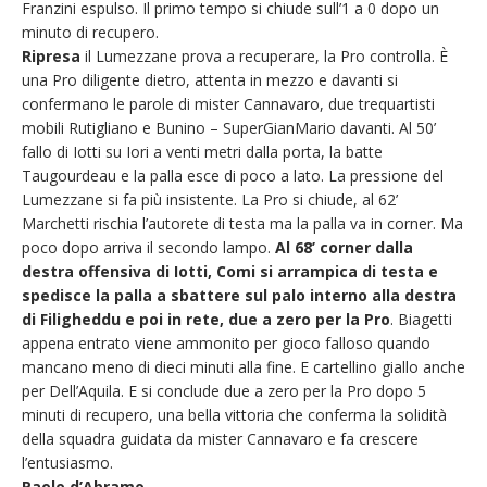
Franzini espulso. Il primo tempo si chiude sull’1 a 0 dopo un
minuto di recupero.
Ripresa
il Lumezzane prova a recuperare, la Pro controlla. È
una Pro diligente dietro, attenta in mezzo e davanti si
confermano le parole di mister Cannavaro, due trequartisti
mobili Rutigliano e Bunino – SuperGianMario davanti. Al 50’
fallo di Iotti su Iori a venti metri dalla porta, la batte
Taugourdeau e la palla esce di poco a lato. La pressione del
Lumezzane si fa più insistente. La Pro si chiude, al 62’
Marchetti rischia l’autorete di testa ma la palla va in corner. Ma
poco dopo arriva il secondo lampo.
Al 68’ corner dalla
destra offensiva di Iotti, Comi si arrampica di testa e
spedisce la palla a sbattere sul palo interno alla destra
di Filigheddu e poi in rete, due a zero per la Pro
. Biagetti
appena entrato viene ammonito per gioco falloso quando
mancano meno di dieci minuti alla fine. E cartellino giallo anche
per Dell’Aquila. E si conclude due a zero per la Pro dopo 5
minuti di recupero, una bella vittoria che conferma la solidità
della squadra guidata da mister Cannavaro e fa crescere
l’entusiasmo.
Paolo d’Abramo