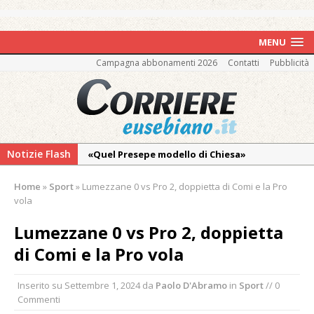
MENU
Campagna abbonamenti 2026
Contatti
Pubblicità
Notizie Flash
«Quel Presepe modello di Chiesa»
Tutto pronto per la 73ª Giornata del
Home
»
Sport
»
Lumezzane 0 vs Pro 2, doppietta di Comi e la Pro
Ringraziamento: convegno, messa e
vola
mercatino agricolo
Lumezzane 0 vs Pro 2, doppietta
Incendio sul Monte Barone: si estende il
di Comi e la Pro vola
fronte. Evacuato il rifugio e chiusi tutti i
sentieri
Inserito su
Settembre 1, 2024
da
Paolo D'Abramo
in
Sport
// 0
Vercelli: in alcune vie nuova tracciatura delle
Commenti
zone blu