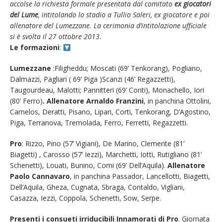
accolse la richiesta formale presentata dal comitato
ex giocatori
del Lume
, intitolando lo stadio a Tullio Saleri, ex giocatore e poi
allenatore del Lumezzane. La cerimonia d’intitolazione ufficiale
si è svolta il 27 ottobre 2013
.
Le formazioni
:
Lumezzane
:Filigheddu; Moscati (69’ Tenkorang), Pogliano,
Dalmazzi, Pagliari ( 69’ Piga )Scanzi (46’ Regazzetti),
Taugourdeau, Malotti; Pannitteri (69’ Conti), Monachello, Iori
(80’ Ferro)
. Allenatore Arnaldo Franzini
, in panchina Ottolini,
Carnelos, Deratti, Pisano, Lipari, Corti, Tenkorang, D’Agostino,
Piga, Terranova, Tremolada, Ferro, Ferretti, Regazzetti.
Pro
: Rizzo, Pino (57’ Vigiani), De Marino, Clemente (81’
Biagetti) , Carosso (57’ Iezzi), Marchetti, Iotti, Rutigliano (81’
Schenetti), Louati, Bunino, Comi (69’ Dell’Aquila).
Allenatore
Paolo Cannavaro
, in panchina Passador, Lancellotti, Biagetti,
Dell’Aquila, Gheza, Cugnata, Sbraga, Contaldo, Vigliani,
Casazza, Iezzi, Coppola, Schenetti, Sow, Serpe.
Presenti i consueti irriducibili Innamorati di Pro
. Giornata