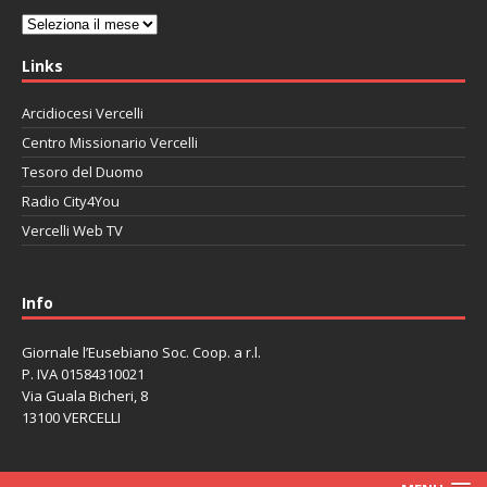
Archivi
Links
Arcidiocesi Vercelli
Centro Missionario Vercelli
Tesoro del Duomo
Radio City4You
Vercelli Web TV
автоновости
Mazda CX-90
Volkswagen Taos
Lexus LC 500
Info
Giornale l’Eusebiano Soc. Coop. a r.l.
P. IVA 01584310021
Via Guala Bicheri, 8
13100 VERCELLI