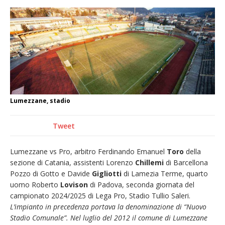
Nuovo fronte delle fiamme: vasto incendio
alle pendici del Monte Barone
Centinaia di vercellesi a Oropa per il
pellegrinaggio diocesano
Intervento dei vigili del fuoco per un
incendio di sterpaglie a Caresanablot
Dieci anni fa l’ingresso a Vercelli
Lumezzane, stadio
dell’arcivescovo mons. Marco Arnolfo
Tweet
Lumezzane vs Pro, arbitro Ferdinando Emanuel
Toro
della
sezione di Catania, assistenti Lorenzo
Chillemi
di Barcellona
Pozzo di Gotto e Davide
Gigliotti
di Lamezia Terme, quarto
uomo Roberto
Lovison
di Padova, seconda giornata del
campionato 2024/2025 di Lega Pro, Stadio Tullio Saleri.
L’impianto in precedenza portava la denominazione di “Nuovo
Stadio Comunale”. Nel luglio del 2012 il comune di Lumezzane