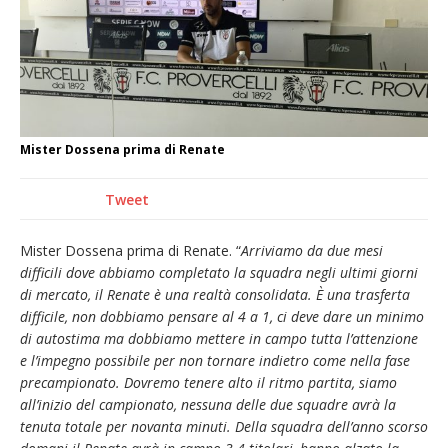
nubifragio di venerdì
Estate di sagre anche per i mezzi storici della
collezione della Fondazione Marazzato
Pro vs Saluzzo, amichevole di buon riscontro
Piscina ex Enal non balneabile dopo i controlli
Mister Dossena prima di Renate
dell’Asl. Il Comune: «Misura precauzionale e
provvisoria»
Tweet
Dieci anni fa l’ingresso a Vercelli
dell’arcivescovo mons. Marco Arnolfo
Mister Dossena prima di Renate. “
Arriviamo da due mesi
difficili dove abbiamo completato la squadra negli ultimi giorni
di mercato, il Renate è una realtà consolidata. È una trasferta
difficile, non dobbiamo pensare al 4 a 1, ci deve dare un minimo
di autostima ma dobbiamo mettere in campo tutta l’attenzione
e l’impegno possibile per non tornare indietro come nella fase
precampionato. Dovremo tenere alto il ritmo partita, siamo
all’inizio del campionato, nessuna delle due squadre avrà la
tenuta totale per novanta minuti. Della squadra dell’anno scorso