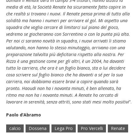
domani il Renate avrà in campo 3-4 titolari, hanno alzato la
media di età, la Società Renate ha sicuramente fatto capire in
che realtà si trovano i nuovi. Il Renate pensa prima di tutto alla
solidità ma hanno i numeri per arrivare al gol. Mi aspetto una
squadra che voglia cercare di limitarci sul piano del gioco,
vedremo se giocheranno con Sorrentino o con la punta più alta.
Per noi ci saranno novità in squadra, i nuovi arrivati li stiamo
valutando, non hanno lo stesso minutaggio, arrivano con una
preparazione talvolta più deficitaria rispetto alla nostra. Per
Rizzo è una gestione come per gli altri, è un 2004, ha davanti
tutta la carriera, che ora è un foglio bianco, sta a lui decidere
cosa scrivere sul foglio bianco che ha davanti a sé per la sua
carriera, noi dobbiamo essere bravi a capire quando sarà
pronto. Haoudi non ha i novanta minuti, è ben allenato, ha
ritmo ma non ha i novanta minuti. A Renate ho cercato di
lavorare in serenità, senza attriti, sono stati mesi molto positivi
”.
Paolo d’Abramo
calcio
Dossena
Lega Pro
Pro Vercelli
Renate