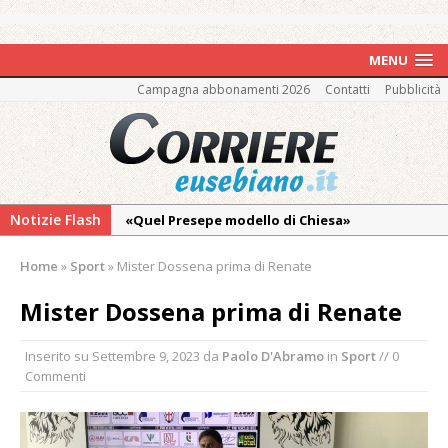
MENU
Campagna abbonamenti 2026
Contatti
Pubblicità
Notizie Flash
«Quel Presepe modello di Chiesa»
Tutto pronto per la 73ª Giornata del
Home
»
Sport
»
Mister Dossena prima di Renate
Ringraziamento: convegno, messa e
mercatino agricolo
Mister Dossena prima di Renate
Quel giardino davanti all’ospedale curato da
Inserito su
Settembre 9, 2023
da
Paolo D'Abramo
in
Sport
// 0
otto soggetti autistici in cura all’Asl di
Commenti
Vercelli
Dopo caldo e incendi, il maltempo estremo:
nell’Alto Novarese si contano i danni del