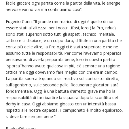
facile giocare ogni partita come la partita della vita, le energie
nervose vanno via ma continuiamo cosi”.
Eugenio Corini:”Il grande rammarico di oggi è quello di non
essere stati all’altezza per i nostri tifosi, loro ( la Pro, nduc)
sono stati superiori sotto tutti gli aspetti, tecnico, mentale,
tattico e ci dispiace, è un colpo duro, difficile in una partita che
conta più delle altre, la Pro oggi ci è stata superiore e me ne
assumo tutte le responsabilità. Per come l’avevamo preparata
pensavamo di averla preparata bene, loro in questa partita
“sporca”’hanno avuto qualcosa in più, c’è sempre una ragione
tattica ma oggi dovevamo fare meglio con chi era in campo.
La partita sporca è quando sei reattivo sul contrasto diretto,
sull’agonismo, sulle seconde palle. Recuperare giocatori sarà
fondamentale. Oggi è una battuta d’arresto grave ma ho la
responsabilità di far ripartire la squadra dopo la sconfitta del
derby in casa. Oggi abbiamo giocato con un’intensità bassa
rispetto alle nostre capacità, il campionato è molto equilibrato,
si deve fare sempre bene ”.
Paolo d’Abramo