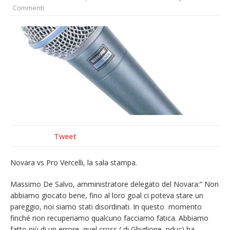
Commenti
incendio di sterpaglie a Caresanablot
Asl Vc: arrivano i nuovi totem multifunzionali
per i pagamenti delle prestazioni
Tanti fedeli in duomo per S. Eusebio. Mons.
Baturi: «Quel legame profondo tra le Chiese
di Vercelli e Cagliari»
Dieci anni fa l’ingresso a Vercelli
dell’arcivescovo mons. Marco Arnolfo
Tweet
Novara vs Pro Vercelli, la sala stampa.
Massimo De Salvo, amministratore delegato del Novara:” Non
abbiamo giocato bene, fino al loro goal ci poteva stare un
pareggio, noi siamo stati disordinati. In questo momento
finché non recuperiamo qualcuno facciamo fatica. Abbiamo
fatto più di un errore, quel cross ( di Ghiglione, nduc) ha