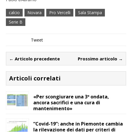
calcio
Novara
Pro Vercelli
Sala Stampa
Serie B
Tweet
← Articolo precedente
Prossimo articolo →
Articoli correlati
«Per scongiurare una 3ª ondata,
ancora sacrifici e una cura di
mantenimento»
“Covid-19”: anche in Piemonte cambia
la rilevazione dei dati per criteri di