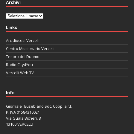
Archivi
Archivi
Links
Arcidiocesi Vercelli
Centro Missionario Vercelli
Tesoro del Duomo
Radio City4You
Vercelli Web TV
автоновости
Mazda CX-90
Volkswagen Taos
Lexus LC 500
Info
Giornale l’Eusebiano Soc. Coop. a r.l.
P. IVA 01584310021
Via Guala Bicheri, 8
13100 VERCELLI