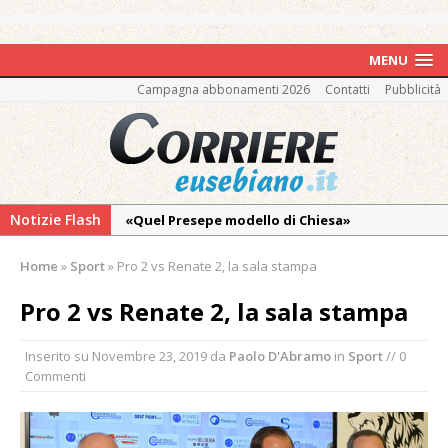
MENU
Campagna abbonamenti 2026
Contatti
Pubblicità
Notizie Flash
«Quel Presepe modello di Chiesa»
Tutto pronto per la 73ª Giornata del
Home
»
Sport
»
Pro 2 vs Renate 2, la sala stampa
Ringraziamento: convegno, messa e
mercatino agricolo
Pro 2 vs Renate 2, la sala stampa
Estate di sagre anche per i mezzi storici della
Inserito su
Novembre 23, 2019
da
Paolo D'Abramo
in
Sport
// 0
collezione della Fondazione Marazzato
Commenti
Pro vs Saluzzo, amichevole di buon riscontro
Piscina ex Enal non balneabile dopo i controlli
dell’Asl. Il Comune: «Misura precauzionale e