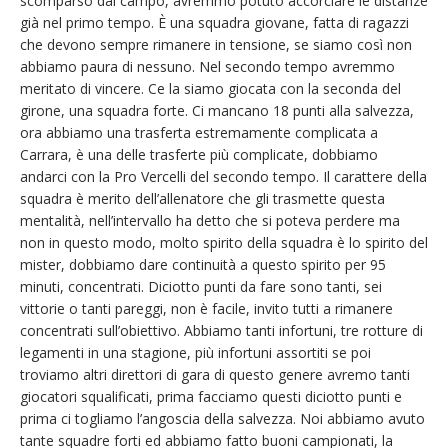
scomparso dal campo, avremmo potuto accorciare le distanze
già nel primo tempo. È una squadra giovane, fatta di ragazzi
che devono sempre rimanere in tensione, se siamo così non
abbiamo paura di nessuno. Nel secondo tempo avremmo
meritato di vincere. Ce la siamo giocata con la seconda del
girone, una squadra forte. Ci mancano 18 punti alla salvezza,
ora abbiamo una trasferta estremamente complicata a
Carrara, è una delle trasferte più complicate, dobbiamo
andarci con la Pro Vercelli del secondo tempo. Il carattere della
squadra è merito dell’allenatore che gli trasmette questa
mentalità, nell’intervallo ha detto che si poteva perdere ma
non in questo modo, molto spirito della squadra è lo spirito del
mister, dobbiamo dare continuità a questo spirito per 95
minuti, concentrati. Diciotto punti da fare sono tanti, sei
vittorie o tanti pareggi, non è facile, invito tutti a rimanere
concentrati sull’obiettivo. Abbiamo tanti infortuni, tre rotture di
legamenti in una stagione, più infortuni assortiti se poi
troviamo altri direttori di gara di questo genere avremo tanti
giocatori squalificati, prima facciamo questi diciotto punti e
prima ci togliamo l’angoscia della salvezza. Noi abbiamo avuto
tante squadre forti ed abbiamo fatto buoni campionati, la