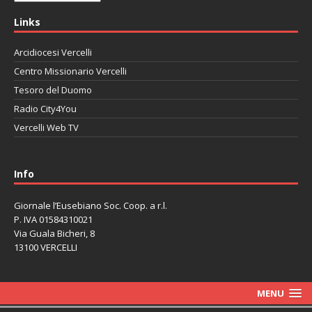
Links
Arcidiocesi Vercelli
Centro Missionario Vercelli
Tesoro del Duomo
Radio City4You
Vercelli Web TV
автоновости
Mazda CX-90
Volkswagen Taos
Lexus LC 500
Info
Giornale l’Eusebiano Soc. Coop. a r.l.
P. IVA 01584310021
Via Guala Bicheri, 8
13100 VERCELLI
MENU