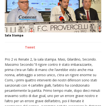
provvisoria»
La Pro verso l’avvio della Stagione
La Regione stanzia oltre 38mila euro per il
carnevale di Santhià. La soddisfazione della
Pro Loco
Sala Stampa
Dieci anni fa l’ingresso a Vercelli
dell’arcivescovo mons. Marco Arnolfo
Tweet
Pro 2 vs Renate 2, la sala stampa. Masi, Gilardino, Secondo.
Massimo Secondo:”Il rigore contro è stato imbarazzante,
prima c’era un fallo di mano che l’avrebbe visto anche mia
nonna, arbitraggio a senso unico, c’era un rigore enorme su
Comi, i primi quattro interventi dei nostri difensori sono stati
sanzionati con 4 cartellini gialli, l’arbitro ha condizionato
pesantemente la partita. Primo tempo male, dopo dieci minuti
eravamo sotto di due goal, uno per un errore grave nostro e
l’altro per un errore grave dell’arbitro, poi il Renate è