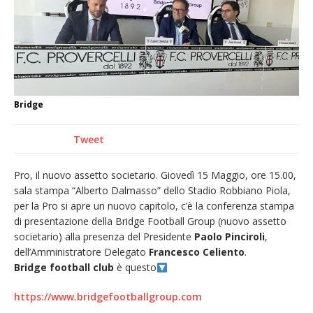
provvisoria»
La Pro verso l’avvio della Stagione
La Regione stanzia oltre 38mila euro per il
carnevale di Santhià. La soddisfazione della
Pro Loco
Bridge
Dieci anni fa l’ingresso a Vercelli
dell’arcivescovo mons. Marco Arnolfo
Tweet
Pro, il nuovo assetto societario. Giovedì 15 Maggio, ore 15.00,
sala stampa “Alberto Dalmasso” dello Stadio Robbiano Piola,
per la Pro si apre un nuovo capitolo, c’è la conferenza stampa
di presentazione della Bridge Football Group (nuovo assetto
societario) alla presenza del Presidente
Paolo Pinciroli
,
dell’Amministratore Delegato
Francesco Celiento
.
Bridge football club
è questo
https://www.bridgefootballgroup.com