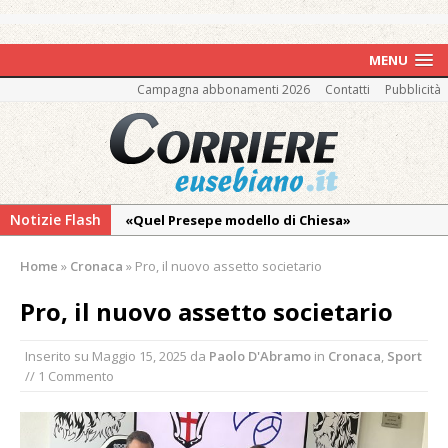
MENU
Campagna abbonamenti 2026
Contatti
Pubblicità
Notizie Flash
«Quel Presepe modello di Chiesa»
Tutto pronto per la 73ª Giornata del
Home
»
Cronaca
»
Pro, il nuovo assetto societario
Ringraziamento: convegno, messa e
mercatino agricolo
Pro, il nuovo assetto societario
Estate di sagre anche per i mezzi storici della
Inserito su
Maggio 15, 2025
da
Paolo D'Abramo
in
Cronaca
,
Sport
collezione della Fondazione Marazzato
// 1 Commento
Pro vs Saluzzo, amichevole di buon riscontro
Piscina ex Enal non balneabile dopo i controlli
dell’Asl. Il Comune: «Misura precauzionale e