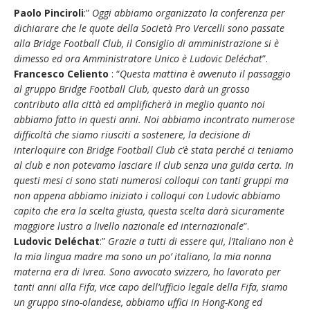
Paolo Pinciroli
:”
Oggi abbiamo organizzato la conferenza per
dichiarare che le quote della Società Pro Vercelli sono passate
alla Bridge Football Club, il Consiglio di amministrazione si è
dimesso ed ora Amministratore Unico è Ludovic Deléchat
”.
Francesco Celiento
: “
Questa mattina è avvenuto il passaggio
al gruppo Bridge Football Club, questo darà un grosso
contributo alla città ed amplificherà in meglio quanto noi
abbiamo fatto in questi anni. Noi abbiamo incontrato numerose
difficoltà che siamo riusciti a sostenere, la decisione di
interloquire con Bridge Football Club c’è stata perché ci teniamo
al club e non potevamo lasciare il club senza una guida certa. In
questi mesi ci sono stati numerosi colloqui con tanti gruppi ma
non appena abbiamo iniziato i colloqui con Ludovic abbiamo
capito che era la scelta giusta, questa scelta darà sicuramente
maggiore lustro a livello nazionale ed internazionale
”.
Ludovic Deléchat
:”
Grazie a tutti di essere qui, l’Italiano non è
la mia lingua madre ma sono un po’ italiano, la mia nonna
materna era di Ivrea. Sono avvocato svizzero, ho lavorato per
tanti anni alla Fifa, vice capo dell’ufficio legale della Fifa, siamo
un gruppo sino-olandese, abbiamo uffici in Hong-Kong ed