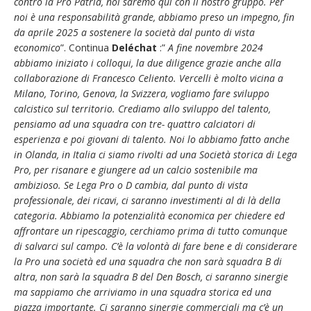
contro la Pro Patria, noi saremo qui con il nostro gruppo. Per
noi è una responsabilità grande, abbiamo preso un impegno, fin
da aprile 2025 a sostenere la società dal punto di vista
economico
”. Continua
Deléchat
:”
A fine novembre 2024
abbiamo iniziato i colloqui, la due diligence grazie anche alla
collaborazione di Francesco Celiento. Vercelli è molto vicina a
Milano, Torino, Genova, la Svizzera, vogliamo fare sviluppo
calcistico sul territorio. Crediamo allo sviluppo del talento,
pensiamo ad una squadra con tre- quattro calciatori di
esperienza e poi giovani di talento. Noi lo abbiamo fatto anche
in Olanda, in Italia ci siamo rivolti ad una Società storica di Lega
Pro, per risanare e giungere ad un calcio sostenibile ma
ambizioso. Se Lega Pro o D cambia, dal punto di vista
professionale, dei ricavi, ci saranno investimenti al di là della
categoria. Abbiamo la potenzialità economica per chiedere ed
affrontare un ripescaggio, cerchiamo prima di tutto comunque
di salvarci sul campo. C’è la volontà di fare bene e di considerare
la Pro una società ed una squadra che non sarà squadra B di
altra, non sarà la squadra B del Den Bosch, ci saranno sinergie
ma sappiamo che arriviamo in una squadra storica ed una
piazza importante. Ci saranno sinergie commerciali ma c’è un