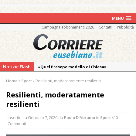
MENU
Campagna abbonamenti 2026
Contatti
Pubblicità
Notizie Flash
«Quel Presepe modello di Chiesa»
Tutto pronto per la 73ª Giornata del
Home
»
Sport
»
Resilienti, moderatamente resilienti
Ringraziamento: convegno, messa e
mercatino agricolo
Resilienti, moderatamente
La Regione stanzia oltre 38mila euro per il
resilienti
carnevale di Santhià. La soddisfazione della
Pro Loco
Inserito su
Gennaio 7, 2020
da
Paolo D'Abramo
in
Sport
// 0
Commenti
Il Piemonte ha avviato la richiesta di calamità
naturale per la siccità estrema e gli incendi