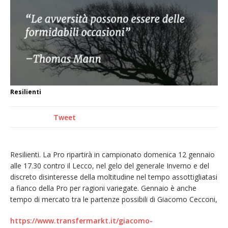
Crisi idrica: il Comune di Vercelli introduce
alcune limitazioni all’utilizzo dell’acqua
Incendio sul Monte Barone: si estende il
fronte. Evacuato il rifugio e chiusi tutti i
sentieri
Vercelli: in alcune vie nuova tracciatura delle
Resilienti
zone blu
Dieci anni fa l’ingresso a Vercelli
Tweet
dell’arcivescovo mons. Marco Arnolfo
Resilienti. La Pro ripartirà in campionato domenica 12 gennaio
alle 17.30 contro il Lecco, nel gelo del generale Inverno e del
discreto disinteresse della moltitudine nel tempo assottigliatasi
a fianco della Pro per ragioni variegate. Gennaio è anche
tempo di mercato tra le partenze possibili di Giacomo Cecconi,
https://www.transfermarkt.it/giacomo-