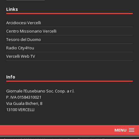
Links
Arcidiocesi Vercelli
Centro Missionario Vercelli
Tesoro del Duomo
Radio City4You
Vercelli Web TV
автоновости
Mazda CX-90
Volkswagen Taos
Lexus LC 500
Info
Giornale l’Eusebiano Soc. Coop. a r.l.
P. IVA 01584310021
Via Guala Bicheri, 8
13100 VERCELLI
MENU