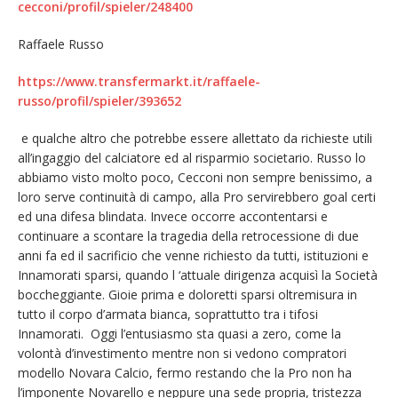
cecconi/profil/spieler/248400
Raffaele Russo
https://www.transfermarkt.it/raffaele-
russo/profil/spieler/393652
e qualche altro che potrebbe essere allettato da richieste utili
all’ingaggio del calciatore ed al risparmio societario. Russo lo
abbiamo visto molto poco, Cecconi non sempre benissimo, a
loro serve continuità di campo, alla Pro servirebbero goal certi
ed una difesa blindata. Invece occorre accontentarsi e
continuare a scontare la tragedia della retrocessione di due
anni fa ed il sacrificio che venne richiesto da tutti, istituzioni e
Innamorati sparsi, quando l ‘attuale dirigenza acquisì la Società
boccheggiante. Gioie prima e doloretti sparsi oltremisura in
tutto il corpo d’armata bianca, soprattutto tra i tifosi
Innamorati. Oggi l’entusiasmo sta quasi a zero, come la
volontà d’investimento mentre non si vedono compratori
modello Novara Calcio, fermo restando che la Pro non ha
l’imponente Novarello e neppure una sede propria, tristezza