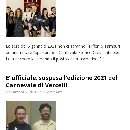
Quel giardino davanti all’ospedale curato da
otto soggetti autistici in cura all’Asl di
Vercelli
Dopo caldo e incendi, il maltempo estremo:
nell’Alto Novarese si contano i danni del
La sera del 6 gennaio 2021 non ci saranno i Pifferi e Tamburi
nubifragio di venerdì
ad annunciare l’apertura del Carnevale Storico Crescentinese.
Dieci anni fa l’ingresso a Vercelli
Le maschere lasceranno il posto alle mascherine.
[...]
dell’arcivescovo mons. Marco Arnolfo
E’ ufficiale: sospesa l’edizione 2021 del
Carnevale di Vercelli
Novembre 9, 2020 // 0 Commenti