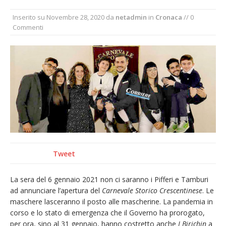
La Regione stanzia oltre 38mila euro per il
Inserito su
Novembre 28, 2020
da
netadmin
in
Cronaca
// 0
carnevale di Santhià. La soddisfazione della
Commenti
Pro Loco
Il Piemonte ha avviato la richiesta di calamità
naturale per la siccità estrema e gli incendi
Dieci anni fa l’ingresso a Vercelli
dell’arcivescovo mons. Marco Arnolfo
Tweet
La sera del 6 gennaio 2021 non ci saranno i Pifferi e Tamburi
ad annunciare l’apertura del
Carnevale Storico Crescentinese
. Le
maschere lasceranno il posto alle mascherine. La pandemia in
corso e lo stato di emergenza che il Governo ha prorogato,
per ora, sino al 31 gennaio, hanno costretto anche
I Birichin
a