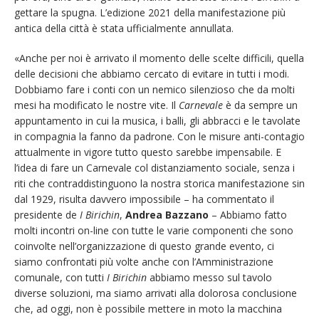
gettare la spugna. L’edizione 2021 della manifestazione più
antica della città è stata ufficialmente annullata.
«Anche per noi è arrivato il momento delle scelte difficili, quella
delle decisioni che abbiamo cercato di evitare in tutti i modi.
Dobbiamo fare i conti con un nemico silenzioso che da molti
mesi ha modificato le nostre vite. Il
Carnevale
è da sempre un
appuntamento in cui la musica, i balli, gli abbracci e le tavolate
in compagnia la fanno da padrone. Con le misure anti-contagio
attualmente in vigore tutto questo sarebbe impensabile. E
l’idea di fare un Carnevale col distanziamento sociale, senza i
riti che contraddistinguono la nostra storica manifestazione sin
dal 1929, risulta davvero impossibile – ha commentato il
presidente de
I Birichin
,
Andrea Bazzano
– Abbiamo fatto
molti incontri on-line con tutte le varie componenti che sono
coinvolte nell’organizzazione di questo grande evento, ci
siamo confrontati più volte anche con l’Amministrazione
comunale, con tutti
I Birichin
abbiamo messo sul tavolo
diverse soluzioni, ma siamo arrivati alla dolorosa conclusione
che, ad oggi, non è possibile mettere in moto la macchina