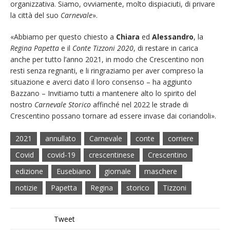
organizzativa. Siamo, ovviamente, molto dispiaciuti, di privare
la città del suo
Carnevale
».
«Abbiamo per questo chiesto a
Chiara
ed
Alessandro
, la
Regina Papetta
e il
Conte Tizzoni 2020
, di restare in carica
anche per tutto l’anno 2021, in modo che Crescentino non
resti senza regnanti, e li ringraziamo per aver compreso la
situazione e averci dato il loro consenso – ha aggiunto
Bazzano – Invitiamo tutti a mantenere alto lo spirito del
nostro
Carnevale Storico
affinché nel 2022 le strade di
Crescentino possano tornare ad essere invase dai coriandoli».
2021
annullato
Carnevale
conte
corriere
Covid
covid-19
crescentinese
Crescentino
edizione
Eusebiano
giornale
maschere
notizie
Papetta
Regina
storico
Tizzoni
Tweet