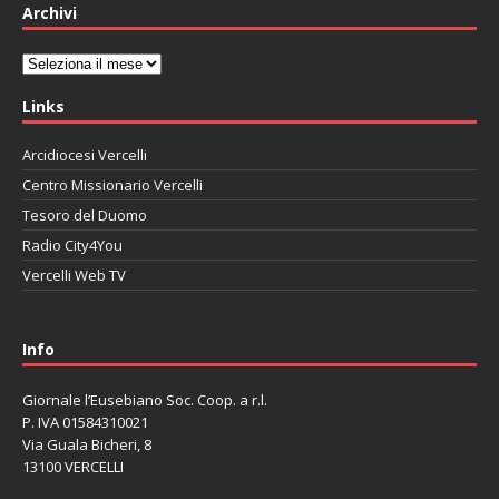
Archivi
Archivi
Links
Arcidiocesi Vercelli
Centro Missionario Vercelli
Tesoro del Duomo
Radio City4You
Vercelli Web TV
автоновости
Mazda CX-90
Volkswagen Taos
Lexus LC 500
Info
Giornale l’Eusebiano Soc. Coop. a r.l.
P. IVA 01584310021
Via Guala Bicheri, 8
13100 VERCELLI