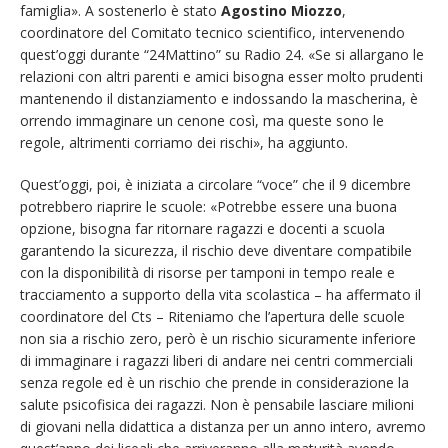
famiglia». A sostenerlo è stato
Agostino Miozzo
,
coordinatore del Comitato tecnico scientifico, intervenendo
quest’oggi durante “24Mattino” su Radio 24. «Se si allargano le
relazioni con altri parenti e amici bisogna esser molto prudenti
mantenendo il distanziamento e indossando la mascherina, è
orrendo immaginare un cenone così, ma queste sono le
regole, altrimenti corriamo dei rischi», ha aggiunto.
Quest’oggi, poi, è iniziata a circolare “voce” che il 9 dicembre
potrebbero riaprire le scuole: «Potrebbe essere una buona
opzione, bisogna far ritornare ragazzi e docenti a scuola
garantendo la sicurezza, il rischio deve diventare compatibile
con la disponibilità di risorse per tamponi in tempo reale e
tracciamento a supporto della vita scolastica – ha affermato il
coordinatore del Cts – Riteniamo che l’apertura delle scuole
non sia a rischio zero, però è un rischio sicuramente inferiore
di immaginare i ragazzi liberi di andare nei centri commerciali
senza regole ed è un rischio che prende in considerazione la
salute psicofisica dei ragazzi. Non è pensabile lasciare milioni
di giovani nella didattica a distanza per un anno intero, avremo