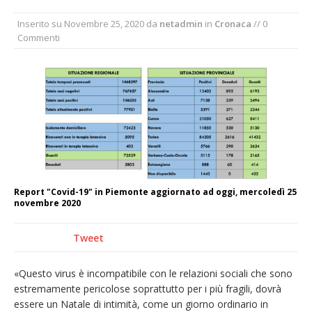
La Regione stanzia oltre 38mila euro per il
Inserito su
Novembre 25, 2020
da
netadmin
in
Cronaca
// 0
carnevale di Santhià. La soddisfazione della
Commenti
Pro Loco
Il Piemonte ha avviato la richiesta di calamità
naturale per la siccità estrema e gli incendi
Dieci anni fa l’ingresso a Vercelli
dell’arcivescovo mons. Marco Arnolfo
Report "Covid-19" in Piemonte aggiornato ad oggi, mercoledì 25
novembre 2020
Tweet
«Questo virus è incompatibile con le relazioni sociali che sono
estremamente pericolose soprattutto per i più fragili, dovrà
essere un Natale di intimità, come un giorno ordinario in