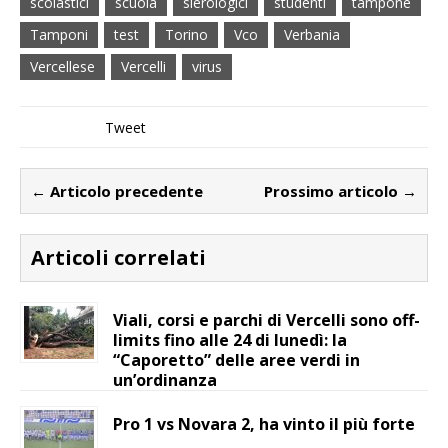
scolastici
scuola
sierologici
studenti
tampone
Tamponi
test
Torino
Vco
Verbania
Vercellese
Vercelli
virus
Tweet
← Articolo precedente
Prossimo articolo →
Articoli correlati
Viali, corsi e parchi di Vercelli sono off-
limits fino alle 24 di lunedì: la
“Caporetto” delle aree verdi in
un’ordinanza
Pro 1 vs Novara 2, ha vinto il più forte