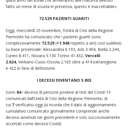
quest’anno dei liceali che arriveranno alla maturità avendo
fatto un mese di scuola in presenza, questo è inaccettabile».
7
2.529
PAZIENTI GUARITI
Oggi, mercoledì 25 novembre, l’Unità di Crisi della Regione
Piemonte ha comunicato che i pazienti guariti sono
complessivamente
72.529
(
+1.948
rispetto a ieri) così suddivisi
su base provinciale: Alessandria 6.193, Asti 3.494, Biella 2.244,
Cuneo 8.411, Novara 5.130 Torino 41.432,
Vercelli
2.624
, Verbano-Cusio-Ossola 2.165 oltre a 414 extraregione
e 422 in fase di definizione.
I DECESSI DIVENTANO 5.
803
Sono
84
i decessi di persone positive al test del Covid-19
comunicati dall’Unità di Crisi della Regione Piemonte, di
cui
7
verificatisi oggi (si ricorda che il dato di aggiornamento
cumulativo comunicato giornalmente comprende anche
decessi avvenuti nei giorni precedenti e solo successivamente
accertati come decessi Covid).