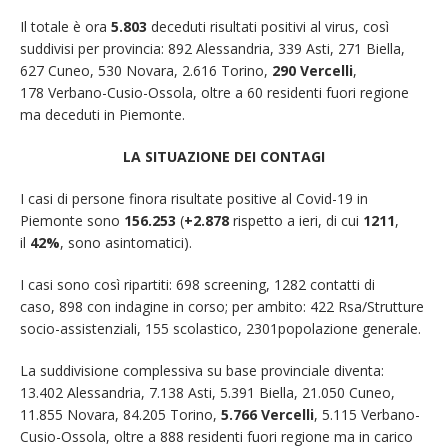
Il totale è ora
5.803
deceduti risultati positivi al virus, così
suddivisi per provincia: 892 Alessandria, 339 Asti, 271 Biella,
627 Cuneo, 530 Novara, 2.616 Torino,
290 Vercelli
,
178 Verbano-Cusio-Ossola, oltre a 60 residenti fuori regione
ma deceduti in Piemonte.
LA SITUAZIONE DEI CONTAGI
I casi di persone finora risultate positive al Covid-19 in
Piemonte sono
156.253
(
+2.878
rispetto a ieri, di cui
1211
,
il
42%
, sono asintomatici).
I casi sono così ripartiti: 698 screening, 1282 contatti di
caso, 898 con indagine in corso; per ambito: 422 Rsa/Strutture
socio-assistenziali, 155 scolastico, 2301popolazione generale.
La suddivisione complessiva su base provinciale diventa:
13.402 Alessandria, 7.138 Asti, 5.391 Biella, 21.050 Cuneo,
11.855 Novara, 84.205 Torino,
5.766 Vercelli
, 5.115 Verbano-
Cusio-Ossola, oltre a 888 residenti fuori regione ma in carico