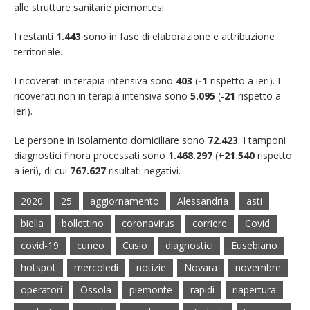
alle strutture sanitarie piemontesi.
I restanti
1.443
sono in fase di elaborazione e attribuzione
territoriale.
I ricoverati in terapia intensiva sono
403
(
-1
rispetto a ieri). I
ricoverati non in terapia intensiva sono
5.095
(-
21
rispetto a
ieri).
Le persone in isolamento domiciliare sono
72.423
. I tamponi
diagnostici finora processati sono
1.468.297
(
+21.540
rispetto
a ieri), di cui
767.627
risultati negativi.
2020
25
aggiornamento
Alessandria
asti
biella
bollettino
coronavirus
corriere
Covid
covid-19
cuneo
Cusio
diagnostici
Eusebiano
hotspot
mercoledì
notizie
Novara
novembre
operatori
Ossola
piemonte
rapidi
riapertura