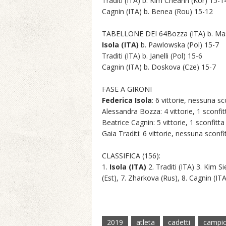
Traditi (ITA) b. Kim Chearin (Kor) 15-1
Cagnin (ITA) b. Benea (Rou) 15-12
TABELLONE DEI 64Bozza (ITA) b. Mas
Isola (ITA)
b. Pawlowska (Pol) 15-7
Traditi (ITA) b. Janelli (Pol) 15-6
Cagnin (ITA) b. Doskova (Cze) 15-7
FASE A GIRONI
Federica Isola
: 6 vittorie, nessuna sc
Alessandra Bozza: 4 vittorie, 1 sconfit
Beatrice Cagnin: 5 vittorie, 1 sconfitta
Gaia Traditi: 6 vittorie, nessuna sconfi
CLASSIFICA (156):
1.
Isola (ITA)
2. Traditi (ITA) 3. Kim 
(Est), 7. Zharkova (Rus), 8. Cagnin (ITA
2019
atleta
cadetti
campio