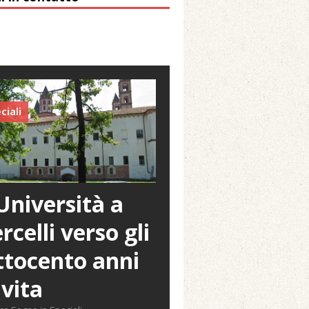
ciali
Università a
rcelli verso gli
tocento anni
 vita