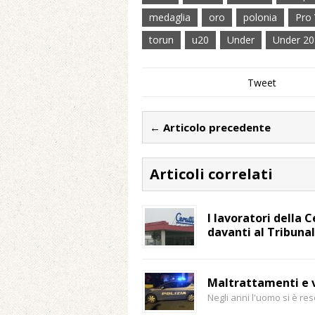
medaglia
oro
polonia
Pro 
torun
u20
Under
Under 20
Tweet
← Articolo precedente
Articoli correlati
I lavoratori della
davanti al Tribunal
Maltrattamenti e v
Negli anni l'uomo si è re