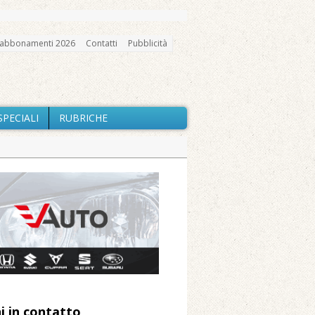
abbonamenti 2026
Contatti
Pubblicità
SPECIALI
RUBRICHE
gno, messa e mercatino agricolo
a Fondazione Marazzato
ne: «Misura precauzionale e
a soddisfazione della Pro Loco
i in contatto
 Arnolfo