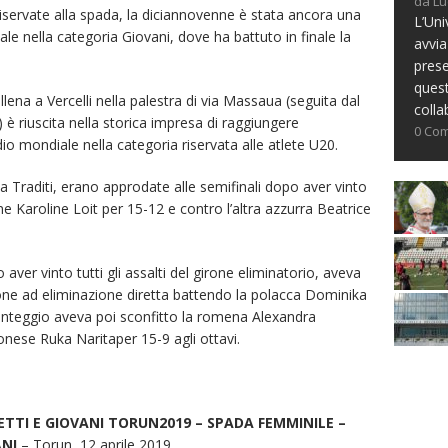
da Lu
 riservate alla spada, la diciannovenne è stata ancora una
L’Uni
ale nella categoria Giovani, dove ha battuto in finale la
avvia
prese
ques
allena a Vercelli nella palestra di via Massaua (seguita dal
colla
) è riuscita nella storica impresa di raggiungere
0 Co
io mondiale nella categoria riservata alle atlete U20.
ia Traditi, erano approdate alle semifinali dopo aver vinto
ne Karoline Loit per 15-12 e contro l’altra azzurra Beatrice
ver vinto tutti gli assalti del girone eliminatorio, aveva
lone ad eliminazione diretta battendo la polacca Dominika
nteggio aveva poi sconfitto la romena Alexandra
onese Ruka Naritaper 15-9 agli ottavi.
TI E GIOVANI TORUN2019 – SPADA FEMMINILE –
NI
– Torun, 12 aprile 2019