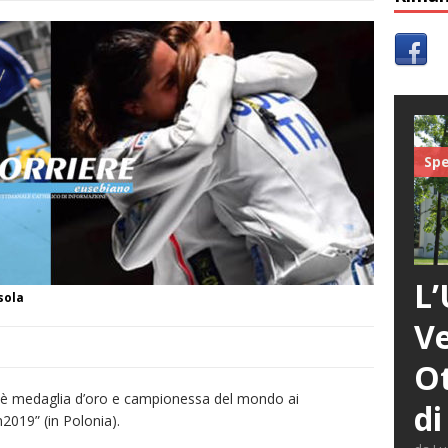
Spe
L’
sola
Ve
Ot
è medaglia d’oro e campionessa del mondo ai
di
2019” (in Polonia).