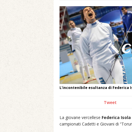
L'incontenibile esultanza di Federica I
Tweet
La giovane vercellese
Federica Isola
campionati Cadetti e Giovani di “Torun