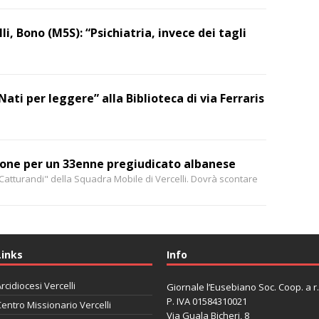
li, Bono (M5S): “Psichiatria, invece dei tagli
Nati per leggere” alla Biblioteca di via Ferraris
ione per un 33enne pregiudicato albanese
Catturandi" della Squadra Mobile di Vercelli. Dovrà scontare
Links
Info
rcidiocesi Vercelli
Giornale l’Eusebiano Soc. Coop. a r.l
P. IVA 01584310021
entro Missionario Vercelli
Via Guala Bicheri, 8