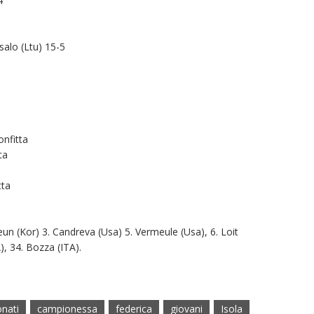
4
alo (Ltu) 15-5
onfitta
ta
tta
Sieun (Kor) 3. Candreva (Usa) 5. Vermeule (Usa), 6. Loit
), 34. Bozza (ITA).
nati
campionessa
federica
giovani
Isola