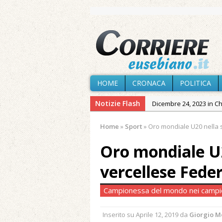
HOME
CRONACA
POLITICA
Notizie Flash
Dicembre 24, 2023 in C
Novembre 10, 2023 in 
Home
»
Sport
»
Oro mondiale U20 nella s
Agosto 8, 2026 in Cron
Oro mondiale U2
Agosto 7, 2026 in Cron
Agosto 7, 2026 in Cron
vercellese Feder
provvisoria»
Campionessa del mondo nei campion
Agosto 7, 2026 in Cron
Agosto 7, 2026 in Paesi
Inserito su
Aprile 12, 2019
da
Giorgio M
Maggio 11, 2024 in Spec