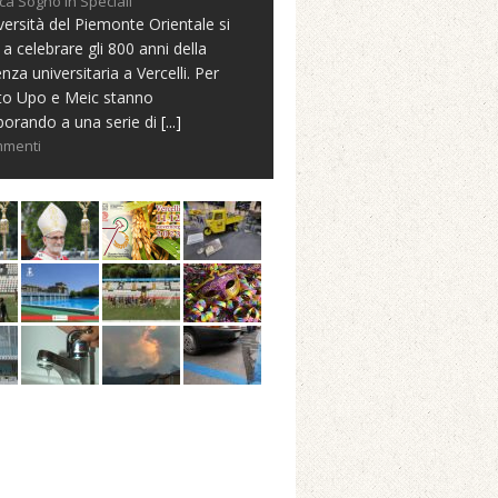
ca Sogno in Speciali
versità del Piemonte Orientale si
 a celebrare gli 800 anni della
nza universitaria a Vercelli. Per
to Upo e Meic stanno
borando a una serie di
[...]
mmenti