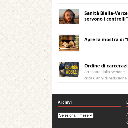
Sanità Biella-Vercel
servono i controlli”
Apre la mostra di “
Ordine di carceraz
Arrestato dalla sezione "
circa 6 anni di reclusione
Archivi
A
Archivi
C