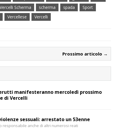
Vercelli Scherma
scherma
spada
Sport
Vercellese
Vercelli
Prossimo articolo →
 Cerutti manifesteranno mercoledì prossimo
e di Vercelli
iolenze sessuali: arrestato un 53enne
so responsabile anche di altri numerosi reati