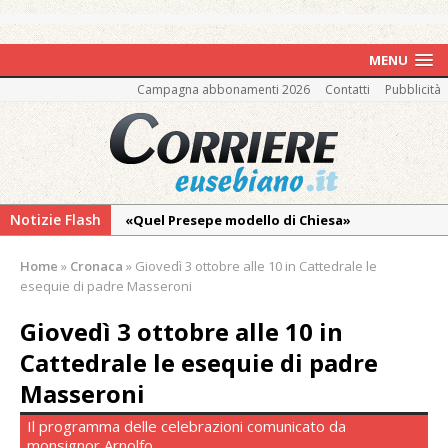
MENU
Campagna abbonamenti 2026
Contatti
Pubblicità
Notizie Flash
«Quel Presepe modello di Chiesa»
Tutto pronto per la 73ª Giornata del
Home
»
Cronaca
»
Giovedì 3 ottobre alle 10 in Cattedrale le
Ringraziamento: convegno, messa e
esequie di padre Masseroni
mercatino agricolo
Giovedì 3 ottobre alle 10 in
Nuovo fronte delle fiamme: vasto incendio
Cattedrale le esequie di padre
alle pendici del Monte Barone
Masseroni
Centinaia di vercellesi a Oropa per il
pellegrinaggio diocesano
Il programma delle celebrazioni comunicato da
monsignor Arnolfo
Intervento dei vigili del fuoco per un