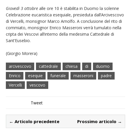
Giovedì 3 ottobre
alle ore 10 è stabilita in Duomo la solenne
Celebrazione eucaristica esequiale, presieduta dall’Arcivescovo
di Vercelli, monsignor Marco Arnolfo. A conclusione del rito di
commiato, monsignor Enrico Masseroni verrà tumulato nella
cripta dei Vescovi all’interno della medesima Cattedrale di
Sant’Eusebio.
(Giorgio Morera)
arcivescovo
cattedrale
chiesa
di
duomo
Enrico
esequie
funerale
masseroni
padre
Vercelli
vescovo
Tweet
← Articolo precedente
Prossimo articolo →