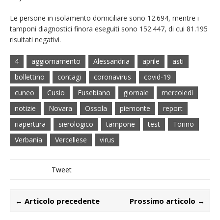
Le persone in isolamento domiciliare sono 12.694, mentre i
tamponi diagnostici finora eseguiti sono 152.447, di cui 81.195
risultati negativi.
4
aggiornamento
Alessandria
aprile
asti
bollettino
contagi
coronavirus
covid-19
cuneo
Cusio
Eusebiano
giornale
mercoledì
notizie
Novara
Ossola
piemonte
report
riapertura
sierologico
tampone
test
Torino
Verbania
Vercellese
virus
Tweet
← Articolo precedente
Prossimo articolo →