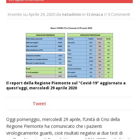
pellegrinaggio diocesano
Inserito su
Aprile 29, 2020
da
netadmin
in
Cronaca
// 0 Commenti
Intervento dei vigili del fuoco per un
incendio di sterpaglie a Caresanablot
Asl Vc: arrivano i nuovi totem multifunzionali
per i pagamenti delle prestazioni
Dieci anni fa l’ingresso a Vercelli
dell’arcivescovo mons. Marco Arnolfo
Il report della Regione Piemonte sul "Covid-19" aggiornato a
quest'oggi, mercoledì 29 aprile 2020
Tweet
Oggi pomeriggio, mercoledì 29 aprile, l’Unità di Crisi della
Regione Piemonte ha comunicato che i pazienti
virologicamente guariti, cioè risultati negativi ai due test di