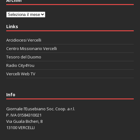
Archivi
Archivi
Links
Arcidiocesi Vercelli
Centro Missionario Vercelli
Tesoro del Duomo
Radio City4You
Vercelli Web TV
автоновости
Mazda CX-90
Volkswagen Taos
Lexus LC 500
Info
Giornale l’Eusebiano Soc. Coop. a r.l.
P. IVA 01584310021
Via Guala Bicheri, 8
13100 VERCELLI