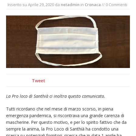
Inserito su
Aprile 29, 2020
da
netadmin
in
Cronaca
// 0 Commenti
Nuovo fronte delle fiamme: vasto incendio
alle pendici del Monte Barone
Centinaia di vercellesi a Oropa per il
pellegrinaggio diocesano
Intervento dei vigili del fuoco per un
incendio di sterpaglie a Caresanablot
Dieci anni fa l’ingresso a Vercelli
dell’arcivescovo mons. Marco Arnolfo
Tweet
La Pro loco di Santhià ci inoltra questo comunicato.
Tutti ricordano che nel mese di marzo scorso, in piena
emergenza pandemica, si riscontrava una grande carenza di
mascherine. Per questo motivo, e per lo spirito fattivo che da
sempre la anima, la Pro Loco di Santhià ha condotto una
ricerca su potenziali fornitori, ricerca che in data 1 aprile ha