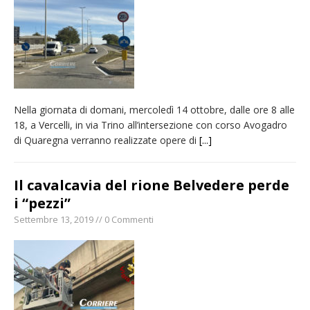
Nuovo fronte delle fiamme: vasto incendio
alle pendici del Monte Barone
Centinaia di vercellesi a Oropa per il
pellegrinaggio diocesano
Intervento dei vigili del fuoco per un
Nella giornata di domani, mercoledì 14 ottobre, dalle ore 8 alle
incendio di sterpaglie a Caresanablot
18, a Vercelli, in via Trino all’intersezione con corso Avogadro
Dieci anni fa l’ingresso a Vercelli
di Quaregna verranno realizzate opere di
[...]
dell’arcivescovo mons. Marco Arnolfo
Il cavalcavia del rione Belvedere perde
i “pezzi”
Settembre 13, 2019 // 0 Commenti