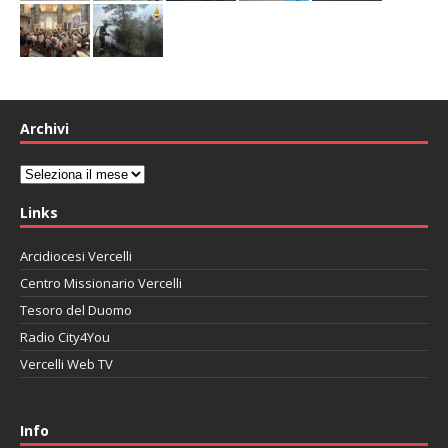
Archivi
Archivi
Links
Arcidiocesi Vercelli
Centro Missionario Vercelli
Tesoro del Duomo
Radio City4You
Vercelli Web TV
автоновости
Mazda CX-90
Volkswagen Taos
Lexus LC 500
Info