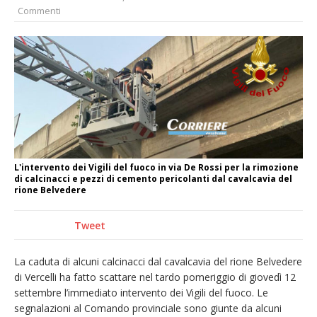
Commenti
naturale per la siccità estrema e gli incendi
Crisi idrica: il Comune di Vercelli introduce
alcune limitazioni all’utilizzo dell’acqua
Incendio sul Monte Barone: si estende il
fronte. Evacuato il rifugio e chiusi tutti i
sentieri
Dieci anni fa l’ingresso a Vercelli
dell’arcivescovo mons. Marco Arnolfo
L'intervento dei Vigili del fuoco in via De Rossi per la rimozione
di calcinacci e pezzi di cemento pericolanti dal cavalcavia del
rione Belvedere
Tweet
La caduta di alcuni calcinacci dal cavalcavia del rione Belvedere
di Vercelli ha fatto scattare nel tardo pomeriggio di giovedì 12
settembre l’immediato intervento dei Vigili del fuoco. Le
segnalazioni al Comando provinciale sono giunte da alcuni