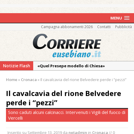
MENU
Campagna abbonamenti 2026
Contatti
Pubblicità
Notizie Flash
«Quel Presepe modello di Chiesa»
Tutto pronto per la 73ª Giornata del
Home
»
Cronaca
»
Il cavalcavia del rione Belvedere perde i “pezzi”
Ringraziamento: convegno, messa e
mercatino agricolo
Il cavalcavia del rione Belvedere
La Pro verso l’avvio della Stagione
perde i “pezzi”
La Regione stanzia oltre 38mila euro per il
Sono caduti alcuni calcinacci. Intervenuti i Vigili del fuoco di
carnevale di Santhià. La soddisfazione della
Vercelli
Pro Loco
Inserito su
Settembre 13, 2019
da
netadmin
in
Cronaca
// 0
Il Piemonte ha avviato la richiesta di calamità