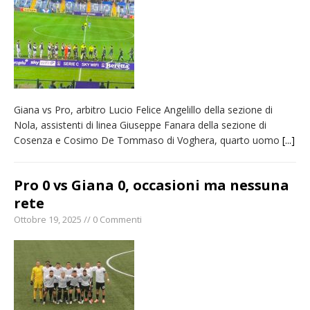
Nuovo fronte delle fiamme: vasto incendio
alle pendici del Monte Barone
Centinaia di vercellesi a Oropa per il
pellegrinaggio diocesano
Intervento dei vigili del fuoco per un
Giana vs Pro, arbitro Lucio Felice Angelillo della sezione di
incendio di sterpaglie a Caresanablot
Nola, assistenti di linea Giuseppe Fanara della sezione di
Dieci anni fa l’ingresso a Vercelli
Cosenza e Cosimo De Tommaso di Voghera, quarto uomo
[...]
dell’arcivescovo mons. Marco Arnolfo
Pro 0 vs Giana 0, occasioni ma nessuna
rete
Ottobre 19, 2025 // 0 Commenti