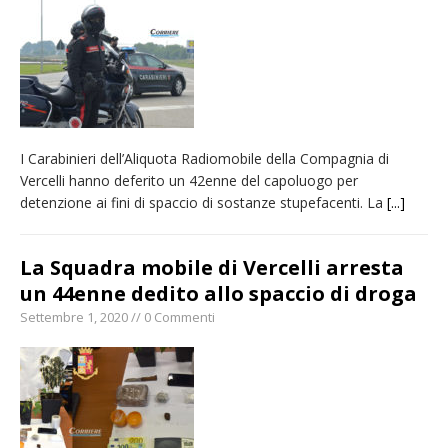
nubifragio di venerdì
Estate di sagre anche per i mezzi storici della
collezione della Fondazione Marazzato
Pro vs Saluzzo, amichevole di buon riscontro
Piscina ex Enal non balneabile dopo i controlli
I Carabinieri dell’Aliquota Radiomobile della Compagnia di
dell’Asl. Il Comune: «Misura precauzionale e
Vercelli hanno deferito un 42enne del capoluogo per
provvisoria»
detenzione ai fini di spaccio di sostanze stupefacenti. La
[...]
Dieci anni fa l’ingresso a Vercelli
dell’arcivescovo mons. Marco Arnolfo
La Squadra mobile di Vercelli arresta
un 44enne dedito allo spaccio di droga
Settembre 1, 2020 // 0 Commenti