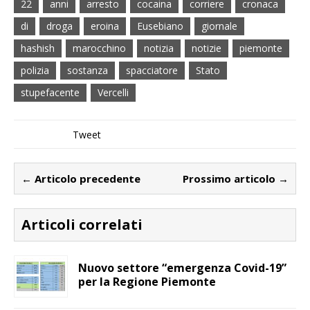
22
anni
arresto
cocaina
corriere
cronaca
di
droga
eroina
Eusebiano
giornale
hashish
marocchino
notizia
notizie
piemonte
polizia
sostanza
spacciatore
Stato
stupefacente
Vercelli
Tweet
← Articolo precedente
Prossimo articolo →
Articoli correlati
Nuovo settore “emergenza Covid-19”
per la Regione Piemonte