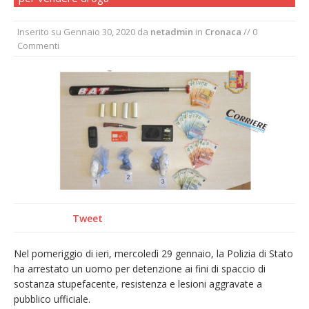
Pro vs Saluzzo, amichevole di buon riscontro
Inserito su
Gennaio 30, 2020
da
netadmin
in
Cronaca
// 0
Piscina ex Enal non balneabile dopo i controlli
Commenti
dell’Asl. Il Comune: «Misura precauzionale e
provvisoria»
La Pro verso l’avvio della Stagione
Dieci anni fa l’ingresso a Vercelli
dell’arcivescovo mons. Marco Arnolfo
Tweet
Nel pomeriggio di ieri, mercoledì 29 gennaio, la Polizia di Stato
ha arrestato un uomo per detenzione ai fini di spaccio di
sostanza stupefacente, resistenza e lesioni aggravate a
pubblico ufficiale.