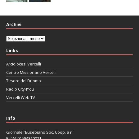
Archivi
Archivi
Links
Arcidiocesi Vercelli
Centro Missionario Vercelli
Tesoro del Duomo
Radio City4You
Vercelli Web TV
автоновости
Mazda CX-90
Volkswagen Taos
Lexus LC 500
Info
Giornale l’Eusebiano Soc. Coop. a r.l.
P. IVA 01584310021