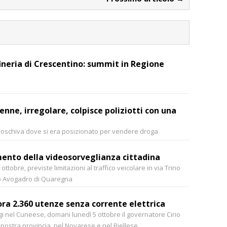
fineria di Crescentino: summit in Regione
nne, irregolare, colpisce poliziotti con una
oschiva dove si era posizionato per vendere droga
mento della videosorveglianza cittadina
ttobre, previste limitazioni al traffico veicolare in via Trino
so Avogadro di Quaregna
ora 2.360 utenze senza corrente elettrica
gi nel Cuneese, domani lunedì 5 ottobre il governatore Cirio
a nostra provincia, nel Novarese e nel Biellese