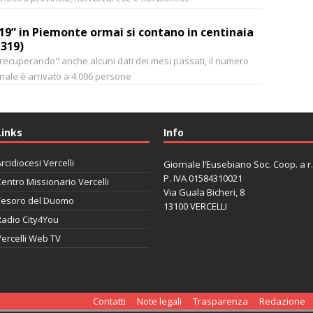
-19” in Piemonte ormai si contano in centinaia
+319)
"recuperando" anche alcuni dati dei mesi passati, il numero
onale è arrivato a 4.006 persone
Links
Info
rcidiocesi Vercelli
Giornale l’Eusebiano Soc. Coop. a r.l
P. IVA 01584310021
entro Missionario Vercelli
Via Guala Bicheri, 8
Tesoro del Duomo
13100 VERCELLI
Radio City4You
ercelli Web TV
автоновости
Mazda CX-90
Volkswagen Taos
Lexus LC 500
Contatti
Note legali
Trasparenza
Redazione