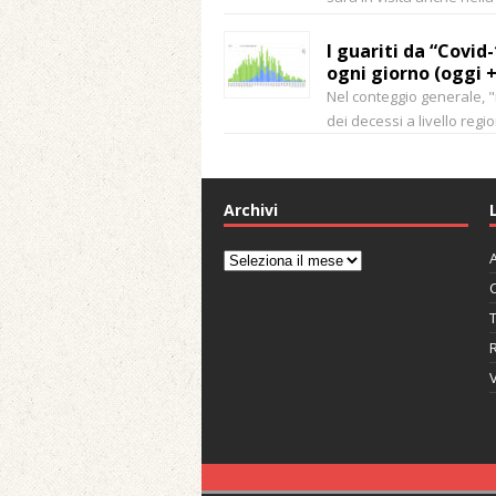
I guariti da “Covid
ogni giorno (oggi 
Nel conteggio generale, 
dei decessi a livello regi
Archivi
A
Archivi
C
V