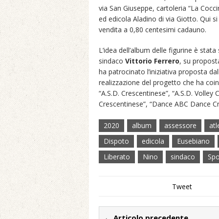
via San Giuseppe, cartoleria “La Coccine
ed edicola Aladino di via Giotto. Qui s
vendita a 0,80 centesimi cadauno.
L’idea dell’album delle figurine è sta
sindaco
Vittorio Ferrero
, su propost
ha patrocinato l’iniziativa proposta dal
realizzazione del progetto che ha coinv
“A.S.D. Crescentinese”, “A.S.D. Volley 
Crescentinese”, “Dance ABC Dance Cre
2020
album
assessore
atl
Dispoto
edicola
Eusebiano
Liberato
Nino
sindaco
Spo
Tweet
← Articolo precedente