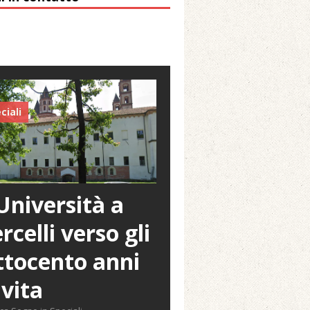
ciali
Università a
rcelli verso gli
tocento anni
 vita