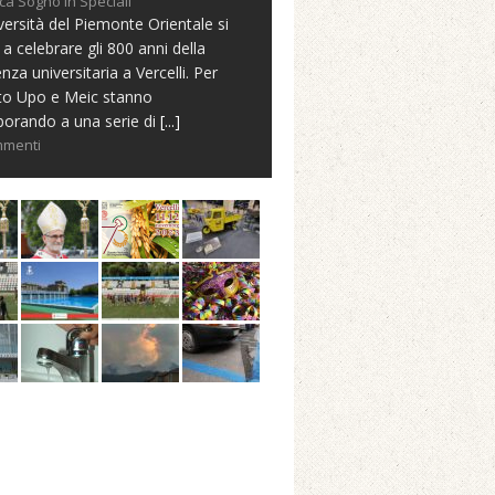
ca Sogno in Speciali
versità del Piemonte Orientale si
 a celebrare gli 800 anni della
nza universitaria a Vercelli. Per
to Upo e Meic stanno
borando a una serie di
[...]
mmenti