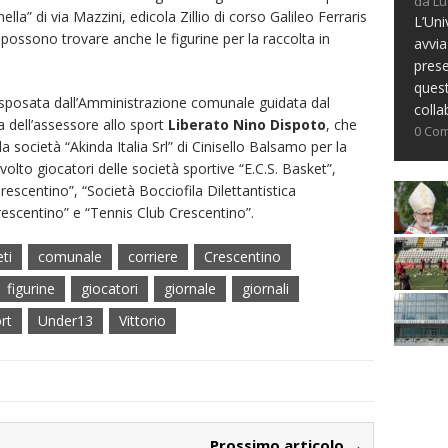
da Lu
lla” di via Mazzini, edicola Zillio di corso Galileo Ferraris
L’Uni
i possono trovare anche le figurine per la raccolta in
avvia
prese
ques
ta sposata dall’Amministrazione comunale guidata dal
colla
a dell’assessore allo sport
Liberato Nino Dispoto
, che
0 Co
la società “Akinda Italia Srl” di Cinisello Balsamo per la
olto giocatori delle società sportive “E.C.S. Basket”,
Crescentino”, “Società Bocciofila Dilettantistica
scentino” e “Tennis Club Crescentino”.
eti
comunale
corriere
Crescentino
figurine
giocatori
giornale
giornali
rt
Under13
Vittorio
Prossimo articolo →