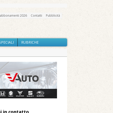
abbonamenti 2026
Contatti
Pubblicità
SPECIALI
RUBRICHE
gno, messa e mercatino agricolo
a Fondazione Marazzato
ne: «Misura precauzionale e
a soddisfazione della Pro Loco
i in contatto
 Arnolfo