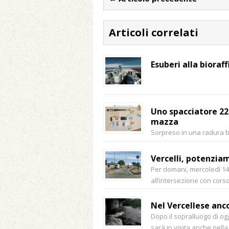
Articoli correlati
Esuberi alla bioraf
Uno spacciatore 22e
mazza
Sorpreso in una radura b
Vercelli, potenzia
Per domani, mercoledì 14 o
all’intersezione con cor
Nel Vercellese anc
Dopo il sopralluogo di og
sarà in visita anche nell